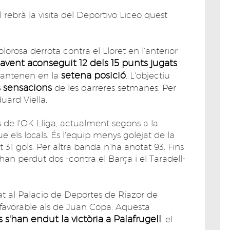
 rebrà la visita del Deportivo Liceo quest
dolorosa derrota contra el Lloret en l'anterior
avent aconseguit 12 dels 15 punts jugats
setena posició
antenen en la
. L'objectiu
s sensacions
de les darreres setmanes. Per
uard Viella.
ts de l'OK Lliga, actualment segons a la
 els locals. És l'equip menys golejat de la
 31 gols. Per altra banda n'ha anotat 93. Fins
'han perdut dos -contra el Barça i el Taradell-
rat al Palacio de Deportes de Riazor de
favorable als de Juan Copa. Aquesta
s'han endut la victòria a Palafrugell
, el