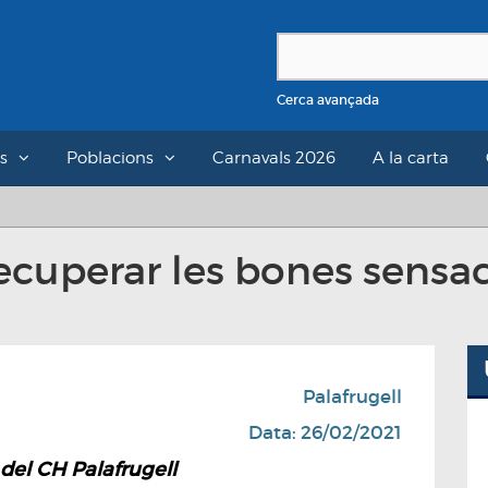
Cerca avançada
s
Poblacions
Carnavals 2026
A la carta
recuperar les bones sensac
Palafrugell
Data: 26/02/2021
del CH Palafrugell