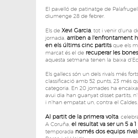
El pavelló de patinatge de Palafrugell
diumenge 28 de febrer.
Xevi Garcia
Els de
, tot i venir d'una 
arriben a l'enfrontament h
jornada,
en els últims cinc partits
que els m
recuperar les bone
marcat és el de
aquesta setmana tenen la baixa d'Ed
Els gallecs són un dels rivals més for
classificació amb 52 punts, 23 més que
categoria. En 20 jornades ha encaixat
avui dia han guanyat disset partits, n
i n'han empatat un, contra el Caldes.
Al partit de la primera volta
, celeb
el resultat va ser un 5 a 1
A Coruña,
només dos equips rivals 
temporada