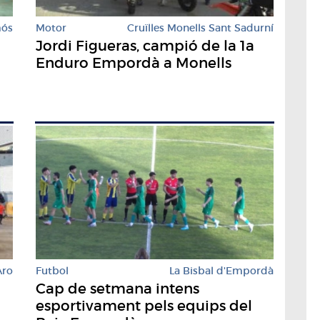
mós
Motor
Cruïlles Monells Sant Sadurní
Jordi Figueras, campió de la 1a
Enduro Empordà a Monells
Futbol
La Bisbal d'Empordà
Aro
Cap de setmana intens
esportivament pels equips del