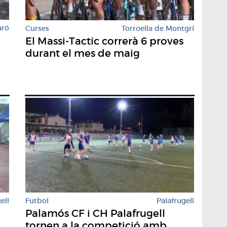
aró
Curses
Torroella de Montgrí
El Massi-Tactic correrà 6 proves
durant el mes de maig
Futbol
Palafrugell
ell
Palamós CF i CH Palafrugell
tornen a la competició amb