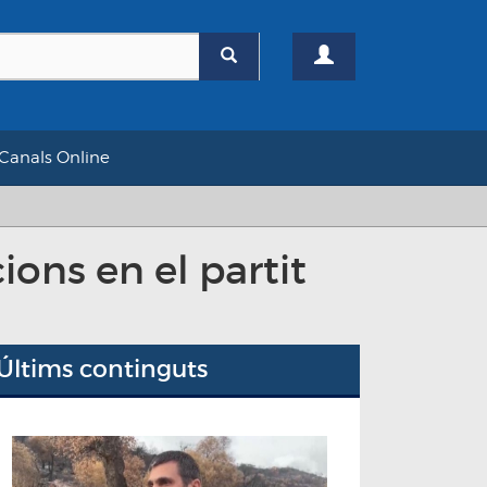
Canals Online
ions en el partit
Últims continguts