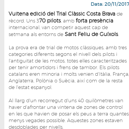
Data: 20/11/201
Vuitena edició del Trial Clàssic Costa Brava
de
70 pilots
forta presència
rècord. Uns 3
, amb
internacional, van competir aquest cap de
Sant Feliu de Guíxols
setmana als entorns de
.
La prova era de trial de motos clàssiques, amb tres
categories diferents segons el nivell dels pilots i
l'antiguitat de les motos, totes elles caracteritzades
per tenir amortidors i frens de tambor. Els pilots
catalans eren minoria i molts venien d'Itàlia, França
Anglaterra, Polònia o Suècia, així com de la resta
de l'estat espanyol.
Al llarg d'un recorregut d'uns 40 quilòmetres van
haver d'afrontar una vintena de zones de control
en les que havien de posar els peus a terra quantes
menys vegades possible. Aquestes zones estaven
desdoblades per nivells.