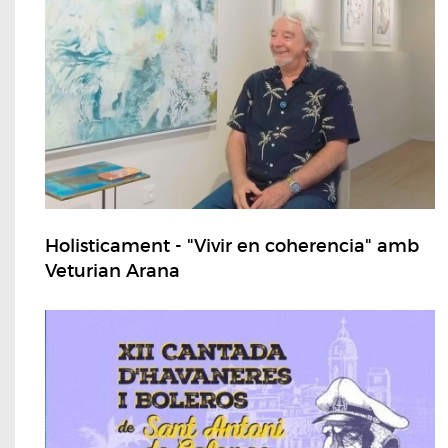
Holisticament - "Vivir en coherencia" amb
Veturian Arana