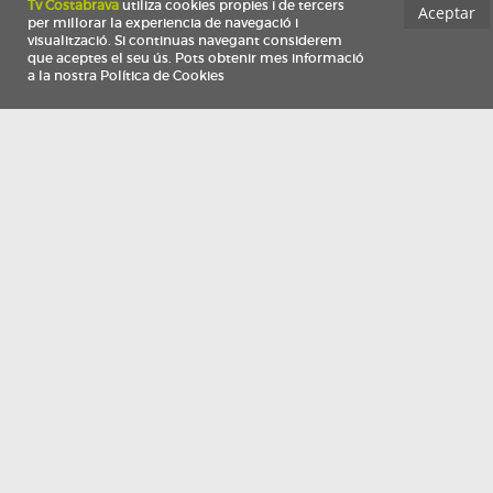
Información
Qui som
TV Costa Brava participa del programa de contractació de persones de 30 a
i més, impulsat i subvencionat pel Servei Públic d'Ocupació de Catalunya i
finançat al 100% pel Fons Social Europeu com a part de la resposta de la Un
Europea a la pàndemia de COVID-19