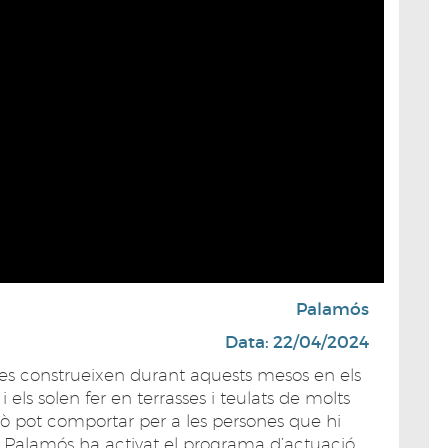
Palamós
Data: 22/04/2024
ues construeixen durant aquests mesos en els
 els solen fer en terrasses i teulats de molts
ò pot comportar per a les persones que hi
, Palamós ha activat el programa d’actuació