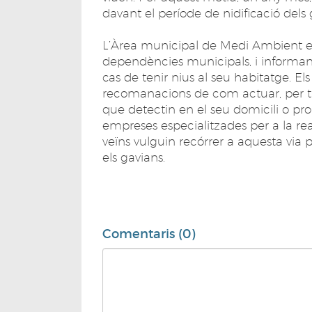
davant el període de nidificació dels 
L’Àrea municipal de Medi Ambient est
dependències municipals, i informan
cas de tenir nius al seu habitatge. El
recomanacions de com actuar, per tal d
que detectin en el seu domicili o pr
empreses especialitzades per a la real
veïns vulguin recórrer a aquesta via 
els gavians.
Comentaris (0)