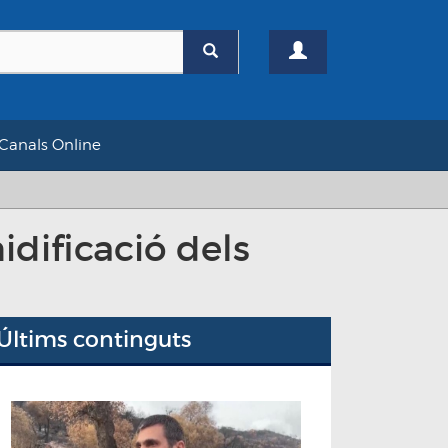
Canals Online
dificació dels
Últims continguts