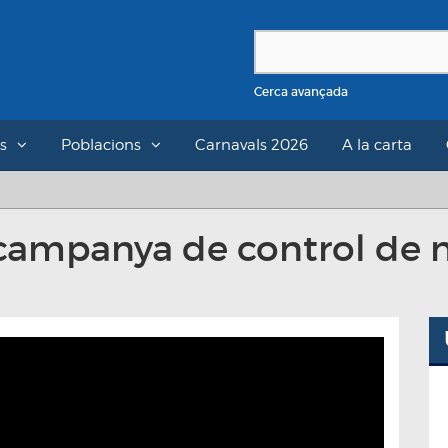
Cerca avançada
s
Poblacions
Carnavals 2026
A la carta
campanya de control de ni