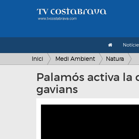
Notície
Inici
Medi Ambient
Natura
Palamós activa la 
gavians