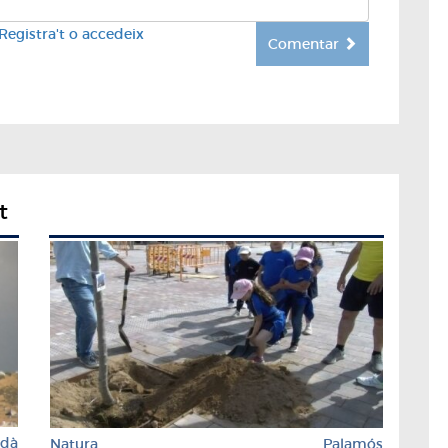
Registra't o accedeix
Comentar
t
rdà
Natura
Palamós