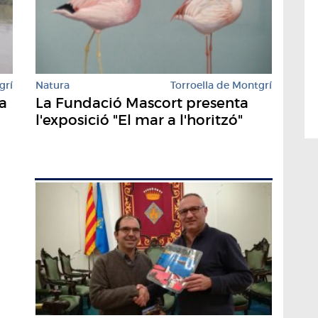
Natura
Torroella de Montgrí
grí
La Fundació Mascort presenta
a
l'exposició "El mar a l'horitzó"