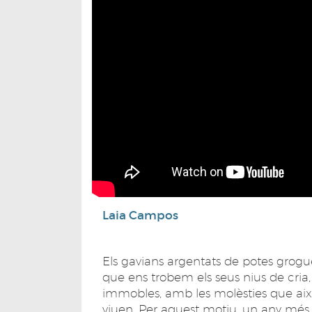
Laia Campos
Els gavians argentats de potes grog
que ens trobem els seus nius de cria, i
immobles, amb les molèsties que aix
viuen. Per aquest motiu, un any més