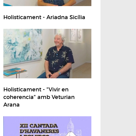
Holisticament - Ariadna Sicília
Holisticament - "Vivir en
coherencia" amb Veturian
Arana