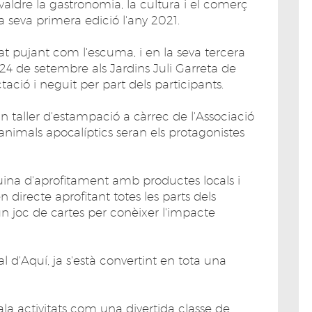
aldre la gastronomia, la cultura i el comerç
la seva primera edició l'any 2021.
nat pujant com l'escuma, i en la seva tercera
 24 de setembre als Jardins Juli Garreta de
ació i neguit per part dels participants.
un taller d'estampació a càrrec de l'Associació
i animals apocalíptics seran els protagonistes
 cuina d'aprofitament amb productes locals i
 directe aprofitant totes les parts dels
n joc de cartes per conèixer l'impacte
l d'Aquí, ja s'està convertint en tota una
ala activitats com una divertida classe de