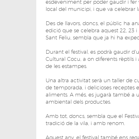
esdeveniment per poder gaudir i fer v
local del municipi, i que va celebrar 
Des de llavors, doncs, el públic ha a
edició que se celebra aquest 22, 23 i
Sant Feliu, sembla que ja hi ha expect
Durant el festival, es podrà gaudir d'
Cultural Cocu, a on diferents rèptils 
de les estampes.
Una altra activitat serà un taller de
de temporada, i delicioses receptes en
aliments. A més, es jugarà també a u
ambiental dels productes.
Amb tot, doncs, sembla que el Festiva
tradició de la vila, i amb renom.
Aquest any, el festival també ens reg