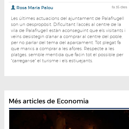
Rosa Maria Palou
fa 35 dies
Les últimes actuacions del ajuntament de Palafrugell
son un despropòsit. Dificultant l'accés al centre de la
vila de Palafrugell estàn aconseguint que els visitants i
veïns desistegin d'anar a comprar al centre del poble,
per no parlar del tema del aparcament. Tot plegat fa
que marxis a comprar a les afores. Respecte a les
platges, semble mentida que facin tot el possible per
"carregar-se" el turisme i els estiuejants.
Més articles de Economia