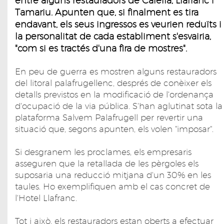
entre alguns restauradors de Calella, Llafranc i
Tamariu. Apunten que, si finalment es tira
endavant, els seus ingressos es veurien reduïts i
la personalitat de cada establiment s'esvairia,
"com si es tractés d'una fira de mostres".
En peu de guerra es mostren alguns restauradors
del litoral palafrugellenc, després de conèixer els
detalls previstos en la modificació de l'ordenança
d'ocupació de la via pública. S'han aglutinat sota la
plataforma Salvem Palafrugell per revertir una
situació que, segons apunten, els volen "imposar".
Si desgranem les proclames, els empresaris
asseguren que la retallada de les pèrgoles els
suposaria una reducció mitjana d'un 30% en les
taules. Ho exemplifiquen amb el cas concret de
l'Hotel Llafranc.
Tot i això, els restauradors estan oberts a efectuar