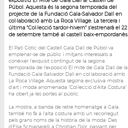
expositiu El Mite de Gala Dalí al Castell de
Púbol. Aquesta és la segona temporada del
projecte de la Fundació Gala-Salvador Dalí en
col·laboració amb La Roca Village. La tercera i
última "Col·lecció tardor-hivern" s'estrenarà el 22
de setembre també al castell baix-empordanès
El Pati Gòtic del Castell Gala Dalí de Púbol va
emplenar-se de públic i mitjans interessats a
conèixer l'exquisit contingut de la segona
temporada de l'exposició El mite de Gala Dalí de la
Fundació Gala-Salvador Dalí en col·laboració amb
La Roca Village. Aquesta segona exclusiva mostra
d'art i moda anomenada "Col·lecció d'Alta Costura"
ha obert ja les portes al públic.
La mostra, a banda de retre homenatge a Gala,
també ho fa a l'alta costura amb un recorregut
pels grans noms de la història de la moda. Des
d'Elsa Schiaparelli a Christian Dior, passant per