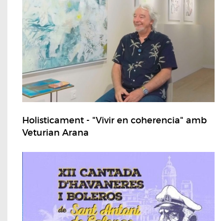
Holisticament - "Vivir en coherencia" amb
Veturian Arana