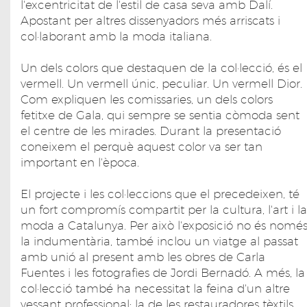
l'excentricitat de l'estil de casa seva amb Dalí.
Apostant per altres dissenyadors més arriscats i
col·laborant amb la moda italiana.
Un dels colors que destaquen de la col·lecció, és el
vermell. Un vermell únic, peculiar. Un vermell Dior.
Com expliquen les comissaries, un dels colors
fetitxe de Gala, qui sempre se sentia còmoda sent
el centre de les mirades. Durant la presentació
coneixem el perquè aquest color va ser tan
important en l'època.
El projecte i les col·leccions que el precedeixen, té
un fort compromís compartit per la cultura, l'art i la
moda a Catalunya. Per això l'exposició no és nomé
la indumentària, també inclou un viatge al passat
amb unió al present amb les obres de Carla
Fuentes i les fotografies de Jordi Bernadó. A més, la
col·lecció també ha necessitat la feina d'un altre
vessant professional: la de les restauradores tèxtils.