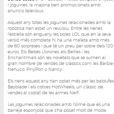
i joguines, la majoria ben promocionats amb
anuncis televisius.
Aquest any totes les joguines relacionades amb la
robòtica han estat un revulsiu. Entre les nenes
l'estrella són enguany les boles LOL que en la seva
versió més completa hi ha una maleta amb més
de 60 sorpreses i que té un preu per sobre dels 120
euros. Els Bebés Llorones, els Bellies i les
Enchantimals són les novetats que se sumen al
gran nombre de vendes de clàssics com les Barbie,
Nenuco, PinyPon o Nancy.
Els nens aquest any han optat més per les baldufes
Beyblade i els cotxes HotWheels, un clàssic de
vendes al costat de les armes Nerf.
Les joguines relacionades amb l'slime que és una
barreja esponjosa que s'ha posat molt de moda