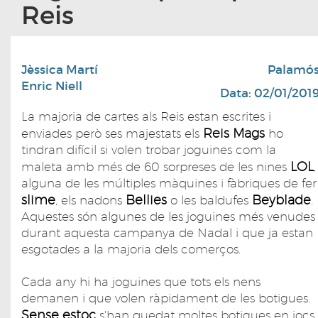
Reis
Jèssica Martí
Palamó
Enric Niell
Data: 02/01/201
La majoria de cartes als Reis estan escrites i
Reis Mags
enviades però ses majestats els
ho
tindran difícil si volen trobar joguines com la
LOL
maleta amb més de 60 sorpreses de les nines
,
alguna de les múltiples màquines i fàbriques de fer
slime
Bellies
Beyblade
, els nadons
o les baldufes
.
Aquestes són algunes de les joguines més venudes
durant aquesta campanya de Nadal i que ja estan
esgotades a la majoria dels comerços.
Cada any hi ha joguines que tots els nens
demanen i que volen ràpidament de les botigues.
Sense estoc
s'han quedat moltes botigues en jocs