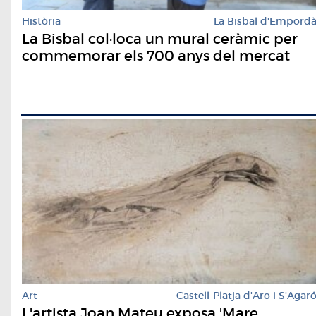
Història
La Bisbal d'Empord
La Bisbal col·loca un mural ceràmic per
commemorar els 700 anys del mercat
Art
Castell-Platja d'Aro i S'Agar
L'artista Joan Mateu exposa 'Mare