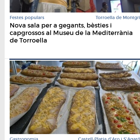
Festes populars
Torroella de Montgr
Nova sala per a gegants, bèsties i
capgrossos al Museu de la Mediterrània
de Torroella
Gastronomia
Castell-Platja d'Aro i S'Agar