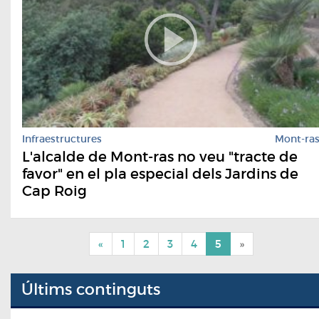
Infraestructures
Mont-ra
L'alcalde de Mont-ras no veu "tracte de
favor" en el pla especial dels Jardins de
Cap Roig
«
1
2
3
4
5
»
Últims continguts