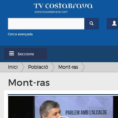
Cerca avançada
Seccions
Inici
Població
Mont-ras
Mont-ras