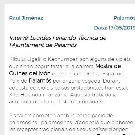
Raül Jiménez
Palamó
Data: 17/05/201
Intervé: Lourdes Ferrando, Tècnica de
l'Ajuntament de Palamós
Kibulu, Ugali o Kachumbari són alguns dels plats
Mostra de
que s’han pogut tastar a la darrera
Cuines del Món
que s’ha celebrat a l’Espai del
Palamós
Peix de
per onzena vegada. Durant
aquesta edició els països protagonistes han estat
Xile, Holanda i Tanzània. Aquesta trobada ja
acumula una llarga llista de convidats.
Els tallers compten amb la participació de
palamosins i palamosines d’adopció que elaboren
les receptes tradicionals dels seus països d’origen