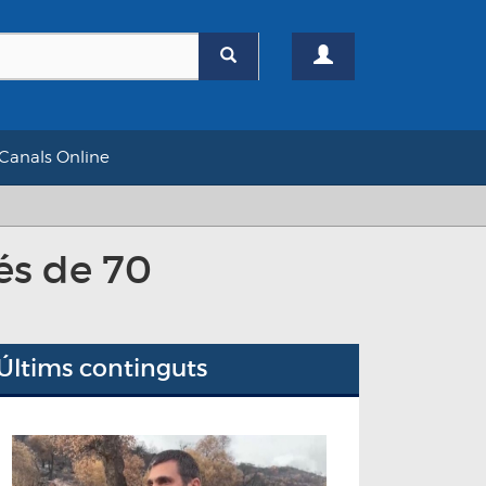
Canals Online
és de 70
Últims continguts