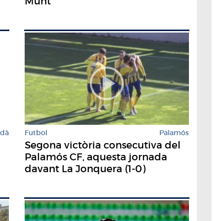
Munt
rdà
Futbol
Palamós
à
Segona victòria consecutiva del
Palamós CF, aquesta jornada
davant La Jonquera (1-0)