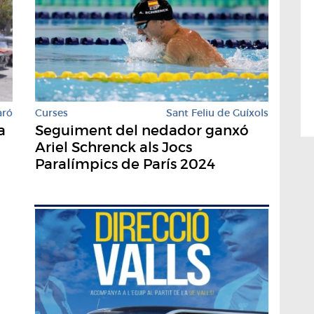
Curses
Sant Feliu de Guíxols
aró
Seguiment del nedador ganxó
a
Ariel Schrenck als Jocs
Paralímpics de París 2024