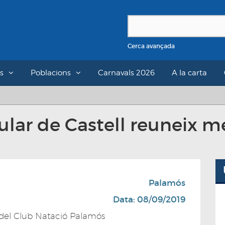
Cerca avançada
s
Poblacions
Carnavals 2026
A la carta
pular de Castell reuneix m
Palamós
Data: 08/09/2019
a del Club Natació Palamós