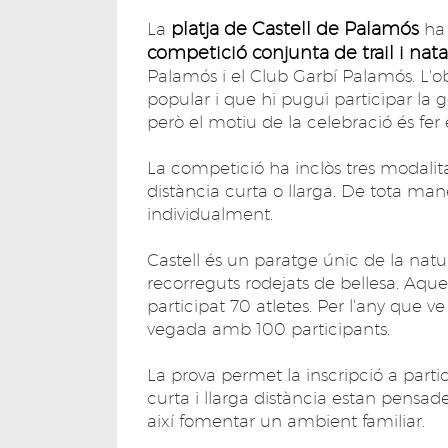
platja de Castell de Palamós
La
ha 
competició conjunta de trail i nat
Palamós i el Club Garbí Palamós. L'o
popular i que hi pugui participar la 
però el motiu de la celebració és fer
La competició ha inclòs tres modalitats
distància curta o llarga. De tota man
individualment.
Castell és un paratge únic de la natu
recorreguts rodejats de bellesa. Aque
participat 70 atletes. Per l'any que v
vegada amb 100 participants.
La prova permet la inscripció a partici
curta i llarga distància estan pensad
així fomentar un ambient familiar.