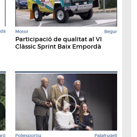
rdà
Motor
Begur
Participació de qualitat al VI
Clàssic Sprint Baix Empordà
aró
Poliesportiu
Palafrugell