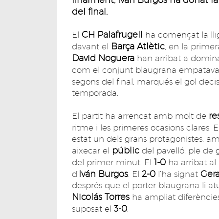
del final.
CH Palafrugell
El
ha començat la lli
Barça Atlètic
davant el
, en la primer
David Noguera
han arribat a dominar
com el conjunt blaugrana empatava
segons del final, marqués el gol deci
temporada.
re
El partit ha arrencat amb molt de
ritme i les primeres ocasions clares. E
estat un dels grans protagonistes, a
públic
aixecar el
del pavelló, ple d
1-0
del primer minut. El
ha arribat al
Iván Burgos
2-0
Gera
d’
. El
l’ha signat
després que el porter blaugrana li a
Nicolás Torres
ha ampliat diferènci
3-0
suposat el
.