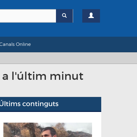
Canals Online
 a l'últim minut
Últims continguts