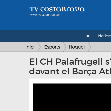
Notície
Inici
Esports
Hoquei
El CH Palafrugell 
davant el Barça Atl