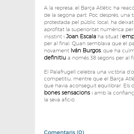
A la represa, el Barça Atlètic ha reac
de la segona part. Poc després, una 
protestada pel públic local, ha deixat e
aprofitat la superioritat numèrica per
Joan Escala
empa
insistint i
ha situat l’
per al final. Quan semblava que el pa
Iván Burgos
novament
, que ha cul
definitiu
a només 38 segons per al fi
El Palafrugell celebra una victòria d’
competitiu, mentre que el Barça Atl
que havia aconseguit equilibrar. El
bones sensacions
i amb la confianç
la seva afició.
Comentaris (0)