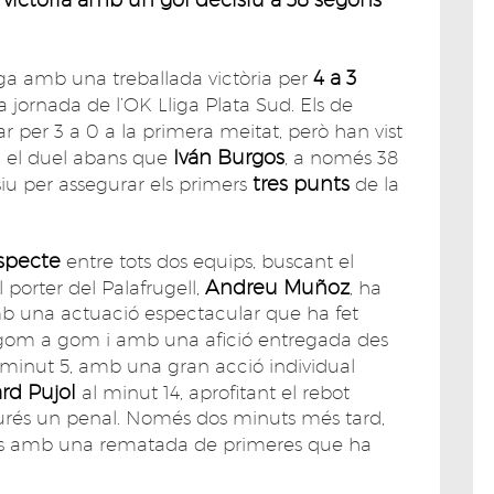
4 a 3
ga amb una treballada victòria per
a jornada de l’OK Lliga Plata Sud. Els de
 per 3 a 0 a la primera meitat, però han vist
Iván Burgos
 el duel abans que
, a només 38
tres punts
siu per assegurar els primers
de la
specte
entre tots dos equips, buscant el
Andreu Muñoz
l porter del Palafrugell,
, ha
mb una actuació espectacular que ha fet
e gom a gom i amb una afició entregada des
 minut 5, amb una gran acció individual
rd Pujol
al minut 14, aprofitant el rebot
turés un penal. Només dos minuts més tard,
es amb una rematada de primeres que ha