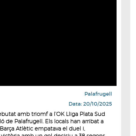
Palafrugell
Data: 20/10/2025
butat amb triomf a l’OK Lliga Plata Sud
ó de Palafrugell. Els locals han arribat a
Barça Atlètic empatava el duel i,
 victòria amb un gol decisiu a 38 segons