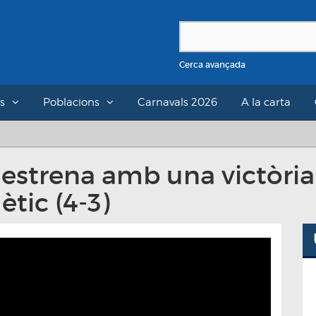
Cerca avançada
s
Poblacions
Carnavals 2026
A la carta
s’estrena amb una victòria
ètic (4-3)