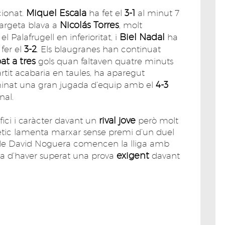
Miquel Escala
3-1
cionat.
ha fet el
al minut 7
Nicolás Torres
targeta blava a
, molt
Biel Nadal
l Palafrugell en inferioritat, i
ha
3-2
 fer el
. Els blaugranes han continuat
t a tres
gols quan faltaven quatre minuts
rtit acabaria en taules, ha aparegut
4-3
minat una gran jugada d’equip amb el
nal.
rival jove
ofici i caràcter davant un
però molt
ètic lamenta marxar sense premi d’un duel
s de David Noguera comencen la lliga amb
exigent
a d’haver superat una prova
davant