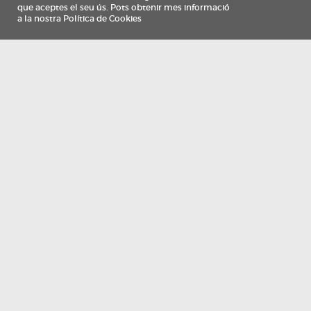
Información
Qui som
TV Costa Brava participa del programa de contractació de persones de 30 a
i més, impulsat i subvencionat pel Servei Públic d'Ocupació de Catalunya i
finançat al 100% pel Fons Social Europeu com a part de la resposta de la Un
Europea a la pàndemia de COVID-19