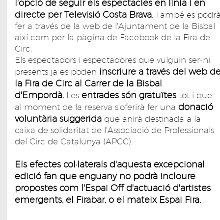
l'opció de seguir els espectacles en línia i en
directe per Televisió Costa Brava
. També es podr
fer a través de la web de l'Ajuntament de la Bisbal
així com per la pàgina de Facebook de la Fira de
Circ.
Els espectadors i espectadores que vulguin ser-hi
inscriure a través del web d
presents ja es poden
la Fira de Circ al Carrer de la Bisbal
d'Empordà.
entrades són gratuïtes
Les
tot i que
donació
al moment de la reserva s'oferirà fer una
voluntària suggerida
que anirà destinada a la
caixa de solidaritat de l'Associació de Professionals
del Circ de Catalunya (APCC).
Els efectes col·laterals d'aquesta excepcional
edició fan que enguany no podrà incloure
propostes com l'Espai Off d'actuació d'artistes
emergents, el Firabar, o el mateix Espai Fira.