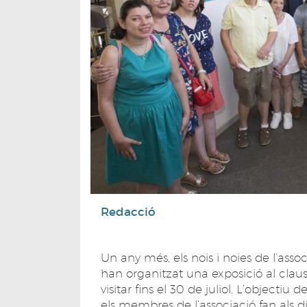
Redacció
Un any més, els nois i noies de l’asso
han organitzat una exposició al clau
visitar fins el 30 de juliol. L’objectiu d
els membres de l’associació fan als di