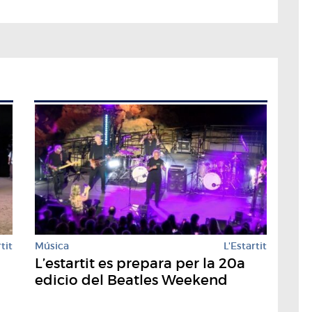
tit
Música
L'Estartit
L’estartit es prepara per la 20a
edicio del Beatles Weekend