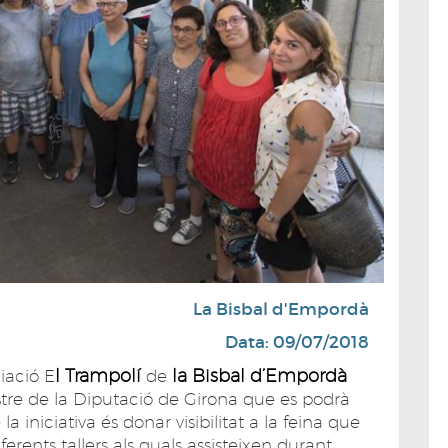
La Bisbal d'Empordà
Data: 09/07/2018
l Trampolí
la Bisbal d’Empordà
ciació E
de
stre de la Diputació de Girona que es podrà
e la iniciativa és donar visibilitat a la feina que
ferents tallers als quals assisteixen durant