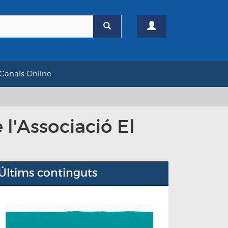
Canals Online
e l'Associació El
Últims continguts