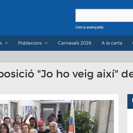
Cerca avançada
s
Poblacions
Carnavals 2026
A la carta
posició "Jo ho veig així" d