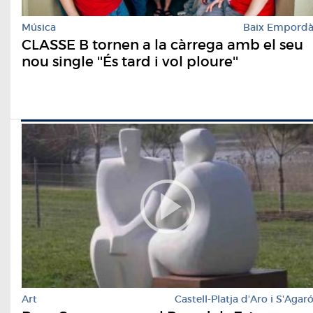
Música
Baix Empord
CLASSE B tornen a la càrrega amb el seu
nou single ''És tard i vol ploure''
Art
Castell-Platja d'Aro i S'Agar