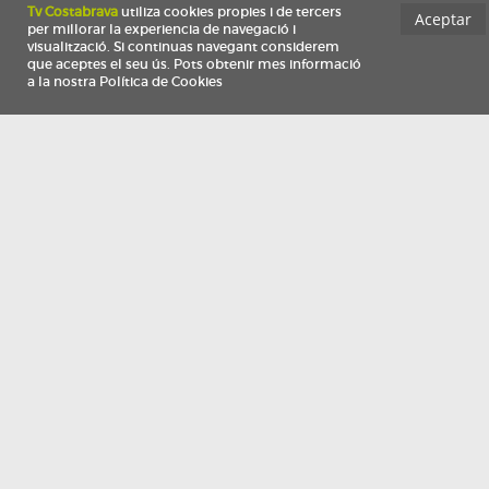
Información
Qui som
TV Costa Brava participa del programa de contractació de persones de 30 a
i més, impulsat i subvencionat pel Servei Públic d'Ocupació de Catalunya i
finançat al 100% pel Fons Social Europeu com a part de la resposta de la Un
Europea a la pàndemia de COVID-19