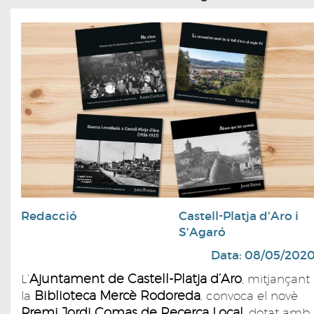
Redacció
Castell-Platja d'Aro i
S'Agaró
Data: 08/05/202
Ajuntament de Castell-Platja d’Aro
L’
, mitjançant
Biblioteca Mercè Rodoreda
la
, convoca el novè
Premi Jordi Comas de Recerca Local
, dotat amb