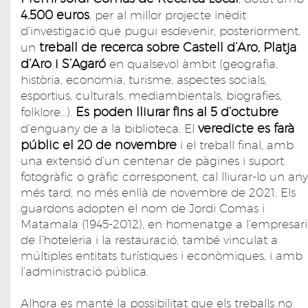
4.500 euros
, per al millor projecte inèdit
d’investigació que pugui esdevenir, posteriorment,
treball de recerca sobre Castell d’Aro, Platja
un
d’Aro i S’Agaró
en qualsevol àmbit (geografia,
història, economia, turisme, aspectes socials,
esportius, culturals, mediambientals, biografies,
Es poden lliurar fins al 5 d’octubre
folklore...).
veredicte es farà
d’enguany de a la biblioteca. El
públic el 20 de novembre
i el treball final, amb
una extensió d’un centenar de pàgines i suport
fotogràfic o gràfic corresponent, cal lliurar-lo un any
més tard, no més enllà de novembre de 2021. Els
guardons adopten el nom de Jordi Comas i
Matamala (1945-2012), en homenatge a l’empresari
de l’hoteleria i la restauració, també vinculat a
múltiples entitats turístiques i econòmiques, i amb
l’administració pública.
Alhora es manté la possibilitat que els treballs no