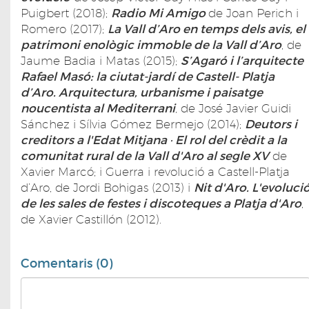
Puigbert (2018);
Radio Mi Amigo
de Joan Perich i
Romero (2017);
La Vall d’Aro en temps dels avis, el
patrimoni enològic immoble de la Vall d’Aro
, de
Jaume Badia i Matas (2015);
S’Agaró i l’arquitecte
Rafael Masó: la ciutat-jardí de Castell- Platja
d’Aro. Arquitectura, urbanisme i paisatge
noucentista al Mediterrani
, de José Javier Guidi
Sánchez i Sílvia Gómez Bermejo (2014);
Deutors i
creditors a l'Edat Mitjana · El rol del crèdit a la
comunitat rural de la Vall d'Aro al segle XV
de
Xavier Marcó; i Guerra i revolució a Castell-Platja
d’Aro, de Jordi Bohigas (2013) i
Nit d'Aro. L'evoluci
de les sales de festes i discoteques a Platja d'Aro
,
de Xavier Castillón (2012).
Comentaris (0)