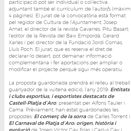
participació pot ser individual o col·lectiva,
adjuntant també el currículum de l’autor/s (màxim
4 pàgines). El jurat de la convocatòria està format
pel regidor de Cultura de l’Ajuntament, Josep
Amat; el director de la revista Gavarres, Pitu Basart;
l’editor de la Revista del Baix Empordà, Gerard
Xarles i pel director de la Fundació Jordi Comas,
Lluís Poch. El jurat, que es reserva el dret de
declarar-lo desert, pot demanar informació
complementària i fer aportacions per ampliar o
modificar el projecte perquè sigui més operatiu.
La proposta guardonada prendrà el relleu al treball
guanyador de la vuitena edició, l’any 2019:
Entitats
i clubs esportius, i esportistes destacats de
Castell-Platja d’Aro
, presentat per Alfons Tauler i
Cama. Prèviament, han estat guardonades les
propostes:
El comerç de la sorra
de Carles Torrent i
El Carnaval de Platja d’Aro: origen, història i
evolució
de Josep Víctor Gay Frías i Carlus Gay i