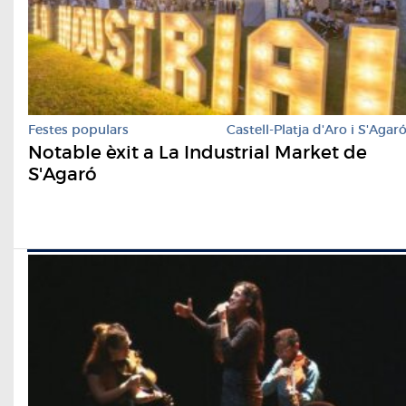
Festes populars
Castell-Platja d'Aro i S'Agar
Notable èxit a La Industrial Market de
S'Agaró