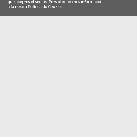
Información
Qui som
TV Costa Brava participa del programa de contractació de persones de 30 a
i més, impulsat i subvencionat pel Servei Públic d'Ocupació de Catalunya i
finançat al 100% pel Fons Social Europeu com a part de la resposta de la Un
Europea a la pàndemia de COVID-19