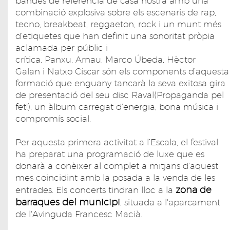
bandes de referència de casa nostra amb una
combinació explosiva sobre els escenaris de rap,
tecno, breakbeat, reggaeton, rock i un munt més
d’etiquetes que han definit una sonoritat pròpia
aclamada per públic i
crítica. Panxu, Arnau, Marco Úbeda, Hèctor
Galan i Natxo Císcar són els components d’aquesta
formació que enguany tancarà la seva exitosa gira
de presentació del seu disc Raval(Propaganda pel
fet!), un àlbum carregat d’energia, bona música i
compromís social.
Per aquesta primera activitat a l’Escala, el festival
ha preparat una programació de luxe que es
donarà a conèixer al complet a mitjans d’aquest
mes coincidint amb la posada a la venda de les
zona de
entrades. Els concerts tindran lloc a la
barraques del municipi
, situada a l'aparcament
de l'Avinguda Francesc Macià.