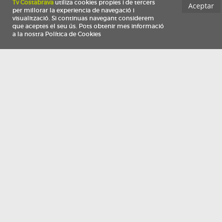
Información
Qui som
TV Costa Brava participa del programa de contractació de persones de 30 a
i més, impulsat i subvencionat pel Servei Públic d'Ocupació de Catalunya i
finançat al 100% pel Fons Social Europeu com a part de la resposta de la Un
Europea a la pàndemia de COVID-19