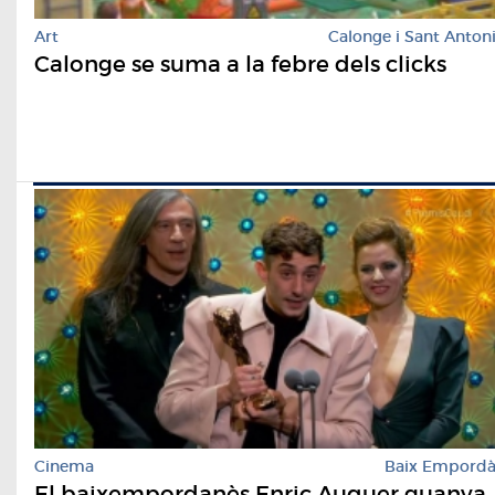
Art
Calonge i Sant Anton
Calonge se suma a la febre dels clicks
Cinema
Baix Empord
El baixempordanès Enric Auquer guanya