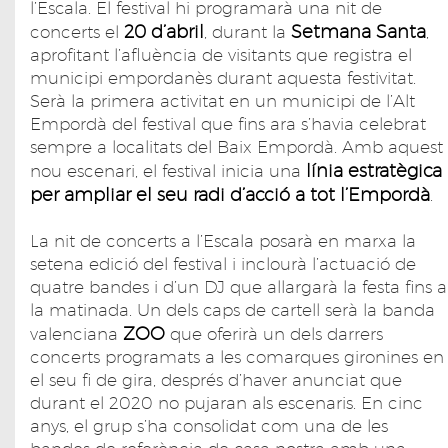
l’Escala. El festival hi programarà una nit de
20 d’abril
Setmana Santa
concerts el
, durant la
,
aprofitant l’afluència de visitants que registra el
municipi empordanès durant aquesta festivitat.
Serà la primera activitat en un municipi de l’Alt
Empordà del festival que fins ara s’havia celebrat
sempre a localitats del Baix Empordà. Amb aquest
línia estratègica
nou escenari, el festival inicia una
per ampliar el seu radi d’acció a tot l’Empordà
.
La nit de concerts a l’Escala posarà en marxa la
setena edició del festival i inclourà l’actuació de
quatre bandes i d’un DJ que allargarà la festa fins a
la matinada. Un dels caps de cartell serà la banda
ZOO
valenciana
que oferirà un dels darrers
concerts programats a les comarques gironines en
el seu fi de gira, després d’haver anunciat que
durant el 2020 no pujaran als escenaris. En cinc
anys, el grup s’ha consolidat com una de les