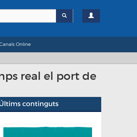
Canals Online
ps real el port de
Últims continguts