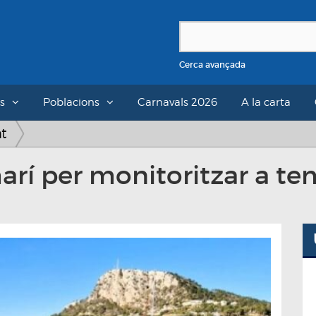
Cerca avançada
s
Poblacions
Carnavals 2026
A la carta
at
rí per monitoritzar a tem