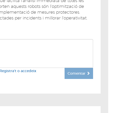
facilita l'anàlisi immediata de totes les
rten aquests robots són l'optimització de
 la implementació de mesures protectores.
des per incidents i millorar l'operativitat.
Registra't o accedeix
Comentar