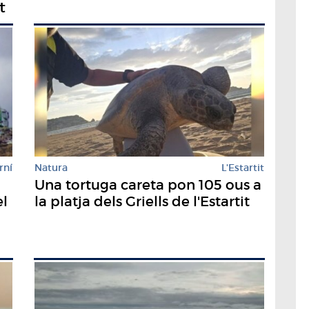
t
rní
Natura
L'Estartit
Una tortuga careta pon 105 ous a
el
la platja dels Griells de l'Estartit