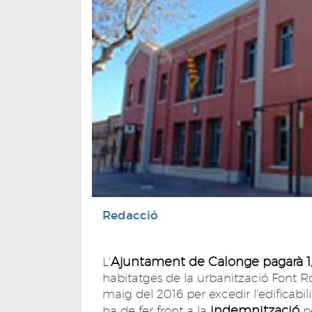
Redacció
Ajuntament de Calonge
pagarà 1
L'
habitatges de la urbanització Font 
maig del 2016 per excedir l'edificab
indemnització
ha de fer front a la
p