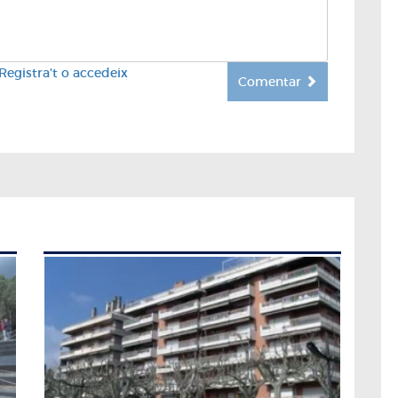
Registra't o accedeix
Comentar