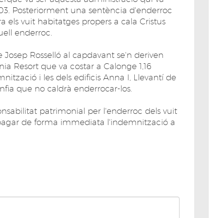
2003. Posteriorment una sentència d'enderroc
ra els vuit habitatges propers a cala Cristus
uell enderroc.
e Josep Rosselló al capdavant se'n deriven
nia Resort que va costar a Calonge 1,16
tzació i les dels edificis Anna I, Llevantí de
nfia que no caldrà enderrocar-los.
onsabilitat patrimonial per l'enderroc dels vuit
 pagar de forma immediata l'indemnització a