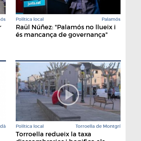
mós
Política local
Palamós
r
Raül Núñez: "Palamós no llueix i
és mancança de governança"
rdà
Política local
Torroella de Montgrí
Torroella redueix la taxa