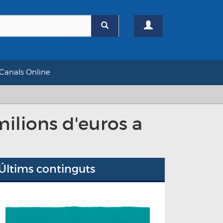
Canals Online
milions d'euros a
Últims continguts