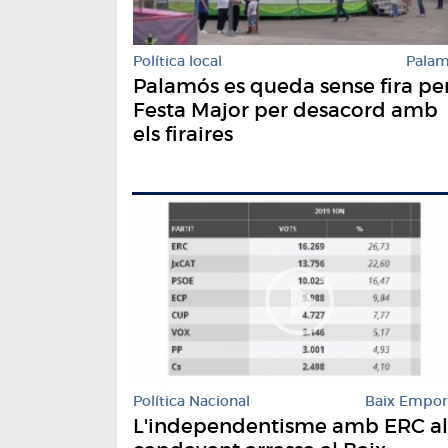
Política local
Pala
Palamós es queda sense fira pe
Festa Major per desacord amb
els firaires
Política Nacional
Baix Empo
L'independentisme amb ERC al