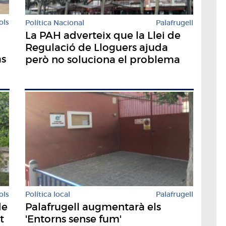
ols
Política Nacional
Palafrugell
La PAH adverteix que la Llei de
Regulació de Lloguers ajuda
as
però no soluciona el problema
ols
Política local
Palafrugell
de
Palafrugell augmentarà els
t
'Entorns sense fum'