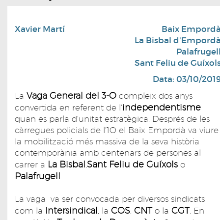
Xavier Martí
Baix Empord
La Bisbal d'Empord
Palafrugel
Sant Feliu de Guíxol
Data: 03/10/201
Vaga General del 3-O
La
compleix dos anys
independentisme
convertida en referent de l'
quan es parla d'unitat estratègica. Després de les
càrregues policials de l'1O el Baix Empordà va viure
la mobilització més massiva de la seva història
contemporània amb centenars de persones al
La Bisbal
Sant Feliu de Guíxols
carrer a
,
o
Palafrugell
.
La vaga va ser convocada per diversos sindicats
Intersindical
COS
CNT
CGT
com la
, la
,
o la
. En