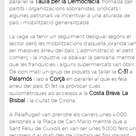
Taula per la Democràcia
paral·lel la
, fromada per
partits i organitzacions sobiranistes, sindicats i
algunes patronals va incentivar a una aturada de
país i mobilització generalitzada.
La vaga va tenir un seguiment desigual segons el
sector però les mobilitzacions d'aquella joranda va
ser massives arreu del país. L'administració, el petit
comerç i la indústria va abaixar la persiana mentre
que les franquícies i alguns supermercats van obrir
C-31
De bon matí un grup de piquets va tallar la
a
Palamós
Corçà
i lab a
en paral·lel al que es feia
arreu del país. El fet va provocar cues
Costa Brava
La
quilomètriques als accessos a la
,
Bisbal
i la ciutat de Girona.
A Palafrugell van prendre els carrers unes 4.000
persones a la Plaça de Can Mario mentre que a
Sant Feliu de Guíxols en van ser unes 5.000 fent un
recorregut al matí des de Vilartagues fins davant