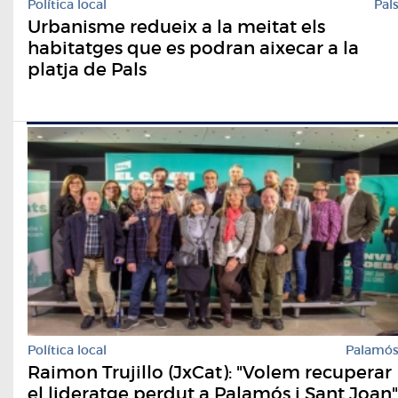
Política local
Pal
Urbanisme redueix a la meitat els
habitatges que es podran aixecar a la
platja de Pals
Política local
Palamó
Raimon Trujillo (JxCat): "Volem recuperar
el lideratge perdut a Palamós i Sant Joan"