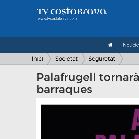
Notície
Inici
Societat
Seguretat
Palafrugell tornarà
barraques