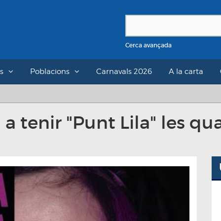
Cerca avançada
s
Poblacions
Carnavals 2026
A la carta
 a tenir "Punt Lila" les qu