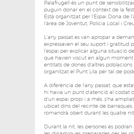
Palafrugell és un punt de sensibilitzac
puguin donar en el context de la festa
Està organitzat per l'Espai Dona de 
l'àrea de Joventut, Policia Local i Cre
L'any passat es van apropar a deman
expressaven el seu suport i gratitud 
l'espai per explicar alguna situació d
que havien viscut en algun moment 
entitats de dones d'altres poblacio
organitzat el Punt Lila per tal de pode
A diferència de l'any passat, que esta
hi havia un punt d'atenció al costat d
d'un espai propi i a més, s'ha ampliat l
ubicat dins del recinte de barraques,
romandrà obert durant les quatre nits 
Durant la nit, les persones es podra
les dinàmiques preparades per les prof