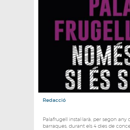
Redacció
Palafrugell instal·larà, per segon any 
barraques, durant els 4 dies de concer