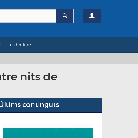
Canals Online
atre nits de
Últims continguts