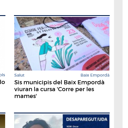
ols
Salut
Baix Empordà
lo
Sis municipis del Baix Empordà
viuran la cursa 'Corre per les
mames'