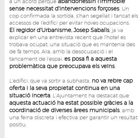
abandonessin l'immoble
a un acord perquè
sense necessitat d'intervencions forçoses
. Un
cop confirmada la sortida, s'han segellat i tancat els
accessos de l'edifici per evitar noves ocupacions.
El regidor d'Urbanisme, Josep Saballs
, ja va
explicar en una entrevista recent que l'hotel es
trobava ocupat, una situació que es mantenia des
de fa temps. Ara, amb la desocupació i el
es posa fi a aquesta
tancament de l'espai,
problemàtica que preocupava els veïns
.
no va rebre cap
L'edifici, que va sortir a subhasta,
oferta i la seva propietat continua en una
situació incerta
. L'Ajuntament ha destacat que
aquesta actuació ha estat possible gràcies a la
coordinació de diverses àrees municipals
, amb
una feina discreta i efectiva per garantir un resultat
positiu.