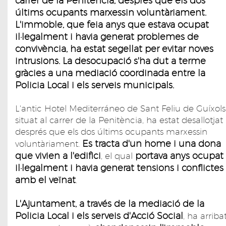
carrer de la Penitència, després que els dos
últims ocupants marxessin voluntàriament.
L'immoble, que feia anys que estava ocupat
il·legalment i havia generat problemes de
convivència, ha estat segellat per evitar noves
intrusions. La desocupació s'ha dut a terme
gràcies a una mediació coordinada entre la
Policia Local i els serveis municipals.
L'antic Hotel Mediterráneo de Sant Feliu de Guíxols
situat al carrer de la Penitència, ha estat desallotjat
després que els dos últims ocupants marxessin
Es tracta d'un home i una dona
voluntàriament.
que vivien a l'edifici
portava anys ocupat
, el qual
il·legalment i havia generat tensions i conflictes
amb el veïnat
.
L'Ajuntament, a través de la mediació de la
Policia Local i els serveis d'Acció Social
, ha arriba