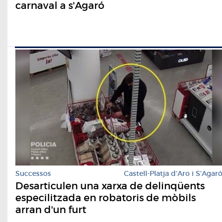
carnaval a s'Agaró
Successos
Castell-Platja d'Aro i S'Agar
Desarticulen una xarxa de delinqüents
especilitzada en robatoris de mòbils
arran d'un furt