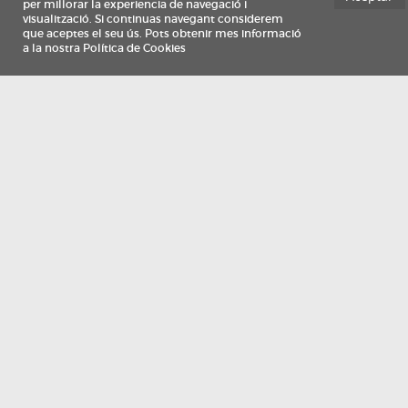
Información
Qui som
TV Costa Brava participa del programa de contractació de persones de 30 a
i més, impulsat i subvencionat pel Servei Públic d'Ocupació de Catalunya i
finançat al 100% pel Fons Social Europeu com a part de la resposta de la Un
Europea a la pàndemia de COVID-19