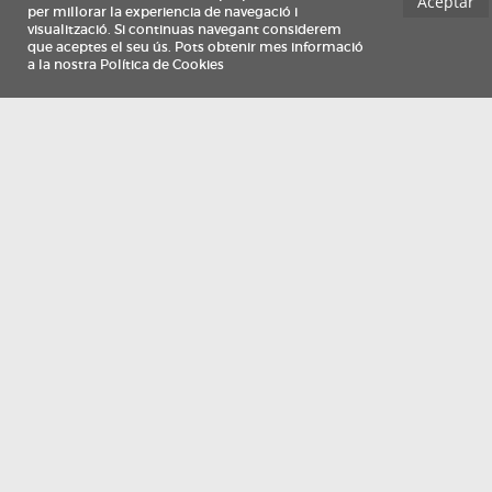
Información
Qui som
TV Costa Brava participa del programa de contractació de persones de 30 a
i més, impulsat i subvencionat pel Servei Públic d'Ocupació de Catalunya i
finançat al 100% pel Fons Social Europeu com a part de la resposta de la Un
Europea a la pàndemia de COVID-19