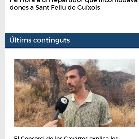
dones a Sant Feliu de Guíxols
Últims continguts
El Consorci de les Gavarres explica les