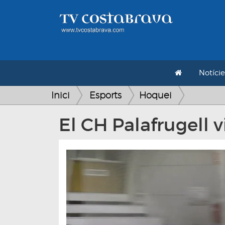
Notície
Inici
Esports
Hoquei
El CH Palafrugell v