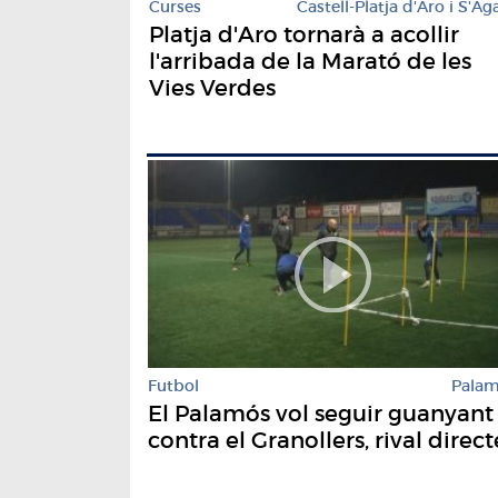
Curses
Castell-Platja d'Aro i S'Ag
Platja d'Aro tornarà a acollir
l'arribada de la Marató de les
Vies Verdes
Futbol
Pala
El Palamós vol seguir guanyant
contra el Granollers, rival direct