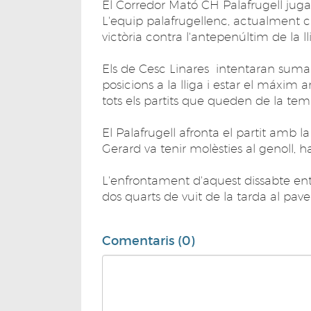
El Corredor Mató CH Palafrugell juga
L'equip palafrugellenc, actualment ci
victòria contra l'antepenúltim de la ll
Els de Cesc Linares intentaran sumar
posicions a la lliga i estar el máxim
tots els partits que queden de la te
El Palafrugell afronta el partit amb l
Gerard va tenir molèsties al genoll,
L'enfrontament d'aquest dissabte entre 
dos quarts de vuit de la tarda al pave
Comentaris (0)