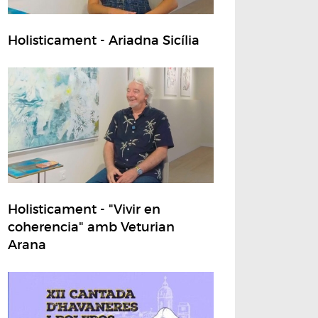
Holisticament - Ariadna Sicília
Holisticament - "Vivir en
coherencia" amb Veturian
Arana