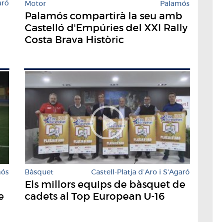
aró
Motor
Palamós
Palamós compartirà la seu amb
Castelló d'Empúries del XXI Rally
Costa Brava Històric
mós
Bàsquet
Castell-Platja d'Aro i S'Agaró
Els millors equips de bàsquet de
e
cadets al Top European U-16