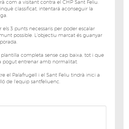
rà com a visitant contra el CHP Sant Feliu.
nquè classificat, intentará aconseguir la
iga.
 els 3 punts necessaris per poder escalar
 amunt possible. L'objectiu marcat és guanyar
mporada.
a plantilla completa sense cap baixa, tot i que
 ha pogut entrenar amb normalitat.
el Palafrugell i el Sant Feliu tindrà inici a
lló de l'equip santfeliuenc.