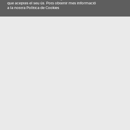
Información
Qui som
TV Costa Brava participa del programa de contractació de persones de 30 a
i més, impulsat i subvencionat pel Servei Públic d'Ocupació de Catalunya i
finançat al 100% pel Fons Social Europeu com a part de la resposta de la Un
Europea a la pàndemia de COVID-19