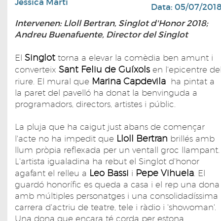
Jèssica Martí
Data: 05/07/201
Intervenen: Lloll Bertran, Singlot d'Honor 2018;
Andreu Buenafuente, Director del Singlot
Singlot
El
torna a elevar la comèdia ben amunt i
Sant Feliu de Guíxols
converteix
en l'epicentre de
Marina Capdevila
riure. El mural que
ha pintat a
la paret del pavelló ha donat la benvinguda a
programadors, directors, artistes i públic.
La pluja que ha caigut just abans de començar
Lloll Bertran
l'acte no ha impedit que
brillés amb
llum pròpia reflexada per un ventall groc llampant.
L'artista igualadina ha rebut el Singlot d'honor
Leo Bassi
Pepe Vihuela
agafant el relleu a
i
. El
guardó honorífic es queda a casa i el rep una don
amb múltiples personatges i una consolidadíssima
carrera d'actriu de teatre, tele i ràdio i 'showoman'.
Una dona que encara té corda per estona.