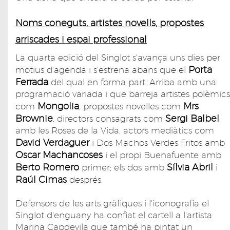
Noms coneguts, artistes novells, propostes
arriscades i espai professional
La quarta edició del Singlot s'avança uns dies per
Porta
motius d'agenda i s'estrena abans que el
Ferrada
del qual en forma part. Arriba amb una
programació variada i que barreja artistes polèmics
Mongolia
Mrs
com
, propostes novelles com
Brownie
Sergi Balbel
, directors consagrats com
amb les Roses de la Vida, actors mediàtics com
David Verdaguer
i Dos Machos Verdes Fritos amb
Oscar Machancoses
i el propi Buenafuente amb
Berto
Romero
Sílvia Abril
primer; els dos amb
i
Raúl Cimas
després.
Defensors de les arts gràfiques i l'iconografia el
Singlot d'enguany ha confiat el cartell a l'artista
Marina Capdevila que també ha pintat un