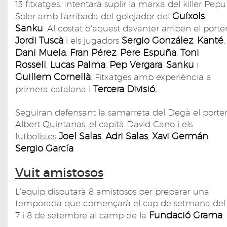
13 fitxatges. Intentarà suplir la marxa del killer Pepu
Guíxols
Soler amb l'arribada del golejador del
Sanku
. Al costat d'aquest davanter arriben el porte
Jordi Tuscà
Sergio González
Kanté
i els jugadors
,
,
Dani Muela
Fran Pérez
Pere Espuña
Toni
,
,
,
Rossell
Lucas Palma
Pep Vergara
Sanku
,
,
,
i
Guillem Cornellà
. Fitxatges amb experiència a
Tercera Divisió.
primera catalana i
Seguiran defensant la samarreta del Degà el porte
Albert Quintanas, el capità David Cano i els
Joel Salas
Adri Salas
Xavi Germán
futbolistes
,
,
,
Sergio García
Vuit amistosos
L'equip disputarà 8 amistosos per preparar una
temporada que començarà el cap de setmana del
Fundació Grama
7 i 8 de setembre al camp de la
.