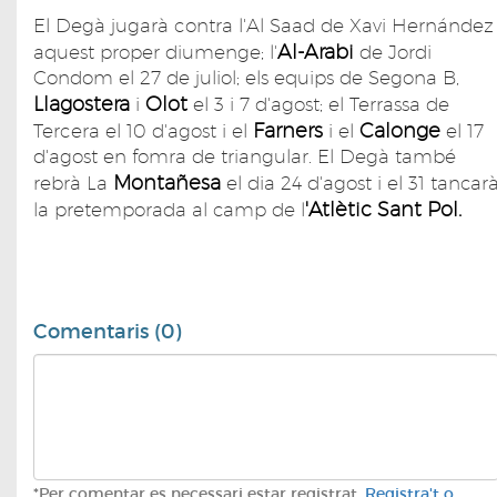
El Degà jugarà contra l'Al Saad de Xavi Hernández
Al-Arabi
aquest proper diumenge; l'
de Jordi
Condom el 27 de juliol; els equips de Segona B,
Llagostera
Olot
i
el 3 i 7 d'agost; el Terrassa de
Farners
Calonge
Tercera el 10 d'agost i el
i el
el 17
d'agost en fomra de triangular. El Degà també
Montañesa
rebrà La
el dia 24 d'agost i el 31 tancar
'Atlètic Sant Pol.
la pretemporada al camp de l
Comentaris (0)
*Per comentar es necessari estar registrat.
Registra't o