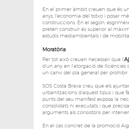
En el primer àmbit creuen que és un
anys, l'economia del totxo i posar més
construccions. En el segon, esgrime
pretén construir és superior al màxi
estudis mediambientals i de mobilita
Moratòria
A
Per tot això creuen necessari que l'
d'un any en l'atorgació de llicències 
un canvi del pla general per prohibir 
SOS Costa Brava creu que els ajuntam
urbanitzacions d'aquest tipus i que fa
punts del seu manifest exposa la nece
consolidats ni executats i que prec
arguments als consistoris per interven
En el cas concret de la promoció Aig