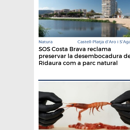
Natura
Castell-Platja d'Aro i S'Ag
SOS Costa Brava reclama
preservar la desembocadura de
Ridaura com a parc natural
públic