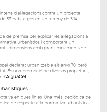
ntena d'al·legacions contra un projecte
de 33 habitatges en un terreny de 3,14
oda de premsa per explicar les al·legacions a
ormativa urbanística i comportarà un
ortants dimensions amb grans moviments de
spai declarat urbanitzable als anys 70 però
at. És una promoció de diversos propietaris,
AiguaCel.
m d'
rbanístiques
ecte va en dues línies. Una més ideològica de
ràctica de respecte a la normativa urbanística