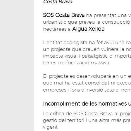
Costa Brava
SOS Costa Brava
ha presentat una vi
urbanístic que preveu la construcció 
Aigua Xelida
hectàrees a
.
L'entitat ecologista ha fet avui una r
un projecte que creuen vulnera la n
impacte visual i paisatgístic d'imp
terres i deforestació massiva.
El projecte es desenvoluparà en un e
que mai ha estat consolidat ni execut
empreses i fons d'inversió sota el no
Incompliment de les normatives u
La crítica de SOS Costa Brava al proj
gestió del territori i una altra més p
vigent.