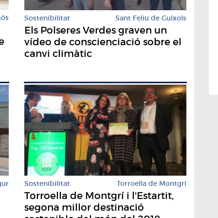
mós
Sostenibilitat
Sant Feliu de Guíxols
Els Polseres Verdes graven un
e
vídeo de conscienciació sobre el
canvi climàtic
gur
Sostenibilitat
Torroella de Montgrí
Torroella de Montgrí i l'Estartit,
segona millor destinació