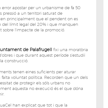
 error apostar per un urbanisme de fa 50
 pressió a un territori saturat de
ixen principalment que el pendent on es
m del límit legal del 20% i que manquen
t sobre l'impacte de la promoció.
juntament de Palafrugell
fixi una moratòria
d'obres i que durant aquest període s'estudiï
la construcció.
ents tenen eines suficients per aturar
 falta voluntat política. Recorden que un dels
ssitat de protegir els sóls urbans no
isament aquesta no execució és el que dóna
ir.
uaCel han explicat que tot i que la