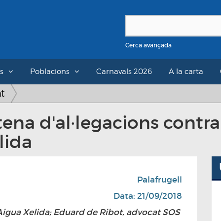
Cerca avançada
s
Poblacions
Carnavals 2026
A la carta
at
ena d'al·legacions contr
lida
Palafrugell
Data: 21/09/2018
Aigua Xelida; Eduard de Ribot, advocat SOS