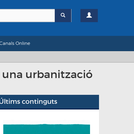
Canals Online
a una urbanització
Últims continguts