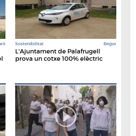
aró
Sostenibilitat
Begur
L'Ajuntament de Palafrugell
l
prova un cotxe 100% elèctric