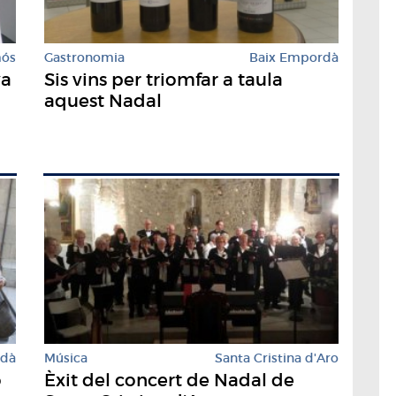
mós
Gastronomia
Baix Empordà
va
Sis vins per triomfar a taula
aquest Nadal
rdà
Música
Santa Cristina d'Aro
o
Èxit del concert de Nadal de