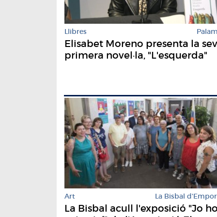
Llibres
Pala
Elisabet Moreno presenta la se
primera novel·la, "L'esquerda"
Art
La Bisbal d'Empo
La Bisbal acull l'exposició "Jo h