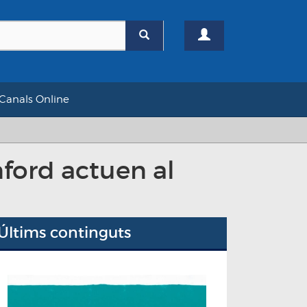
Canals Online
ford actuen al
Últims continguts