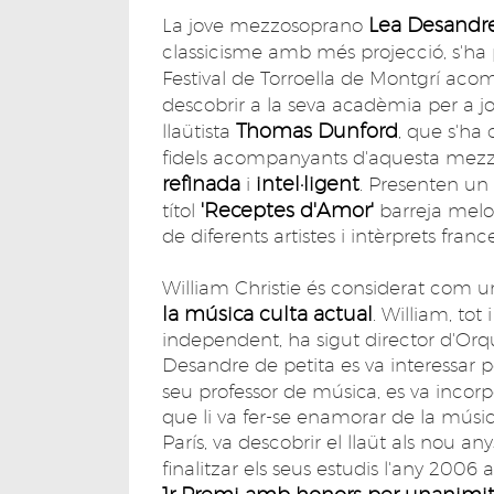
Lea Desandr
La jove mezzosoprano
classicisme amb més projecció, s'ha
Festival de Torroella de Montgrí a
descobrir a la seva acadèmia per a jo
Thomas Dunford
llaütista
, que s'ha
fidels acompanyants d'aquesta mez
refinada
intel·ligent
i
. Presenten un
'Receptes d'Amor'
títol
barreja melod
de diferents artistes i intèrprets franc
William Christie és considerat com u
la música culta actual
. William, to
independent, ha sigut director d'Orqu
Desandre de petita es va interessar p
seu professor de música, es va incorp
que li va fer-se enamorar de la mús
París, va descobrir el llaüt als nou an
finalitzar els seus estudis l'any 2006 