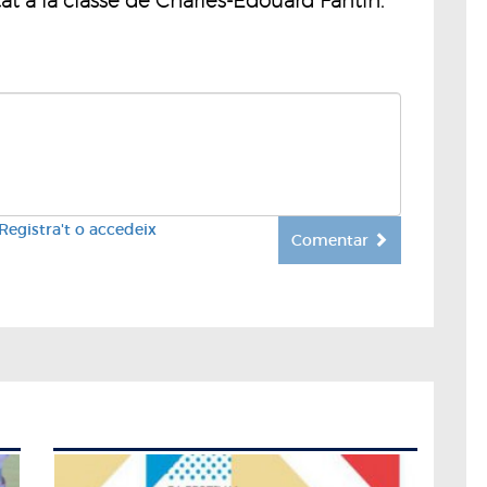
t a la classe de Charles-Edouard Fantin.
Registra't o accedeix
Comentar