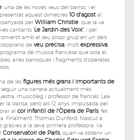
e
, una de les noves veus del barroc i el
10 d'agost
 presentat aquest dimecres
al
William Christie
companyada per
, que la va
Le Jardin des Voix'
ves cantants '
, i pel
 convertit amb el seu propi grup en un dels
veu precisa
expressiva
zosoprano de
, molt
,
 programa de música francesa que sota el
ies, àries barroques i fragments d'operetes
esos.
figures més grans i importants de
na de les
t i seguir una carrera actualment més
estra, musicòleg i professor de francès. Lea
er la dansa, però als 12 anys, impulsada pel
cor infantil de l'Òpera de París
orar al
, fet
ica. Finalment, Thomas Dunford, Nascut a
ys gràcies a la seva primera professora. Va
Conservatori de París
al
, quan va obtenir un