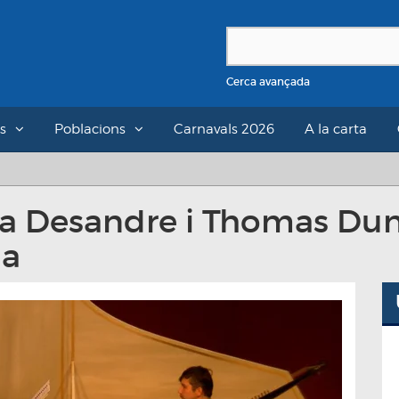
Cerca avançada
s
Poblacions
Carnavals 2026
A la carta
Lea Desandre i Thomas Dun
la