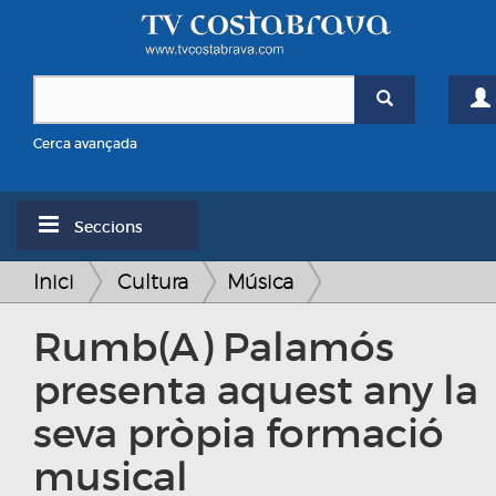
Cerca avançada
Seccions
Inici
Cultura
Música
Rumb(A) Palamós
presenta aquest any la
seva pròpia formació
musical