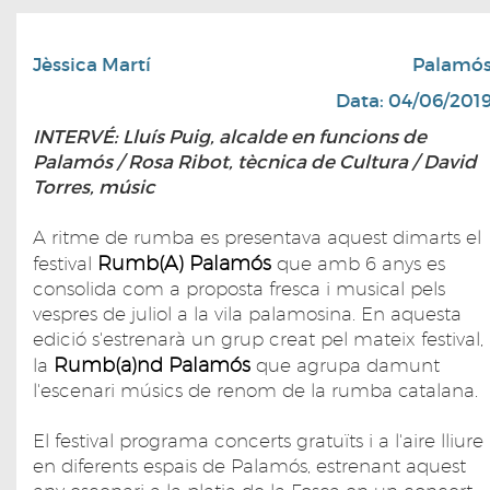
Jèssica Martí
Palamó
Data: 04/06/201
INTERVÉ: Lluís Puig, alcalde en funcions de
Palamós / Rosa Ribot, tècnica de Cultura / David
Torres, músic
A ritme de rumba es presentava aquest dimarts el
Rumb(A) Palamós
festival
que amb 6 anys es
consolida com a proposta fresca i musical pels
vespres de juliol a la vila palamosina. En aquesta
edició s'estrenarà un grup creat pel mateix festival,
Rumb(a)nd Palamós
la
que agrupa damunt
l'escenari músics de renom de la rumba catalana.
El festival programa concerts gratuïts i a l'aire lliure
en diferents espais de Palamós, estrenant aquest