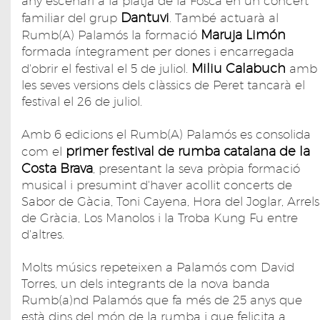
any escenari a la platja de la Fosca en un concert
Dantuvi
familiar del grup
. També actuarà al
Maruja Limón
Rumb(A) Palamós la formació
formada íntegrament per dones i encarregada
Miliu Calabuch
d'obrir el festival el 5 de juliol.
amb
les seves versions dels clàssics de Peret tancarà el
festival el 26 de juliol.
Amb 6 edicions el Rumb(A) Palamós es consolida
primer festival de rumba catalana de la
com el
Costa Brava
, presentant la seva pròpia formació
musical i presumint d'haver acollit concerts de
Sabor de Gàcia, Toni Cayena, Hora del Joglar, Arrels
de Gràcia, Los Manolos i la Troba Kung Fu entre
d'altres.
Molts músics repeteixen a Palamós com David
Torres, un dels integrants de la nova banda
Rumb(a)nd Palamós que fa més de 25 anys que
està dins del món de la rumba i que felicita a