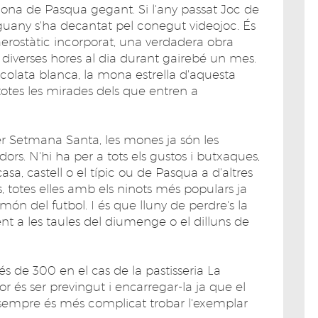
ona de Pasqua gegant. Si l'any passat Joc de
nguany s'ha decantat pel conegut videojoc. És
aerostàtic incorporat, una verdadera obra
 diverses hores al dia durant gairebé un mes.
lata blanca, la mona estrella d'aquesta
 totes les mirades dels que entren a
er Setmana Santa, les mones ja són les
ors. N'hi ha per a tots els gustos i butxaques,
a, castell o el típic ou de Pasqua a d'altres
, totes elles amb els ninots més populars ja
l món del futbol. I és que lluny de perdre's la
nt a les taules del diumenge o el dilluns de
 de 300 en el cas de la pastisseria La
 és ser previngut i encarregar-la ja que el
empre és més complicat trobar l'exemplar