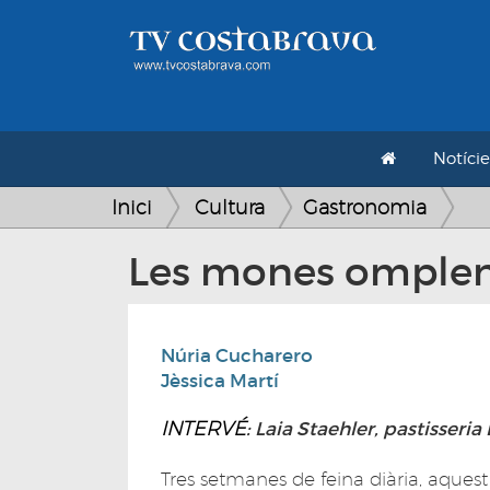
Notície
Inici
Cultura
Gastronomia
Les mones omplen e
Núria Cucharero
Jèssica Martí
INTERVÉ
: Laia Staehler, pastisseri
Tres setmanes de feina diària, aquest