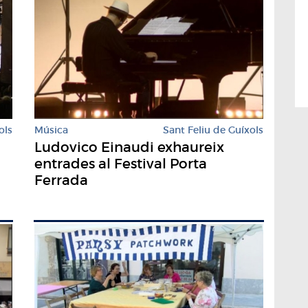
ols
Música
Sant Feliu de Guíxols
i
Ludovico Einaudi exhaureix
entrades al Festival Porta
Ferrada