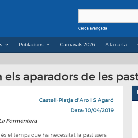
Cerca avançada
s
Poblacions
Carnavals 2026
A la carta
ls aparadors de les past
Castell-Platja d'Aro i S'Agaró
Data: 10/04/2019
a La Formentera
 és el temps que ha necessitat la pastissera