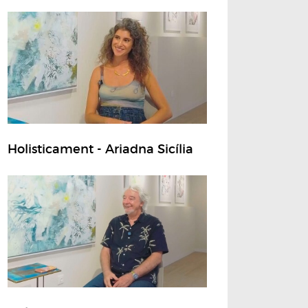
Holisticament - Ariadna Sicília