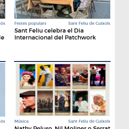
mós
Festes populars
Sant Feliu de Guíxols
Sant Feliu celebra el Dia
de
Internacional del Patchwork
mós
Música
Sant Feliu de Guíxols
Nathy Peluso, Nil Moliner o Serrat