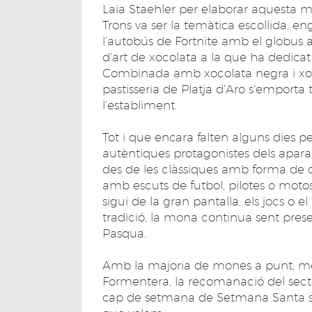
Laia Staehler per elaborar aquesta m
Trons va ser la temàtica escollida, e
l'autobús de Fortnite amb el globus 
d'art de xocolata a la que ha dedicat
Combinada amb xocolata negra i xoco
pastisseria de Platja d'Aro s'emporta
l'establiment.
Tot i que encara falten alguns dies p
autèntiques protagonistes dels aparad
des de les clàssiques amb forma de cas
amb escuts de futbol, pilotes o motos
sigui de la gran pantalla, els jocs o e
tradició, la mona continua sent prese
Pasqua.
Amb la majoria de mones a punt, més
Formentera, la recomanació del sector
cap de setmana de Setmana Santa s