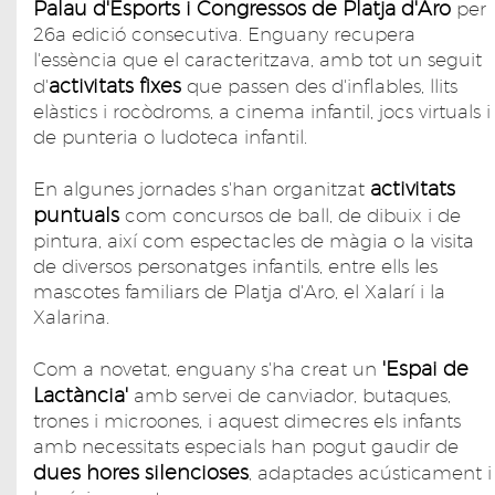
Palau d'Esports i Congressos de Platja d'Aro
per
26a edició consecutiva. Enguany recupera
l'essència que el caracteritzava, amb tot un seguit
activitats fixes
d'
que passen des d'inflables, llits
elàstics i rocòdroms, a cinema infantil, jocs virtuals i
de punteria o ludoteca infantil.
activitats
En algunes jornades s'han organitzat
puntuals
com concursos de ball, de dibuix i de
pintura, així com espectacles de màgia o la visita
de diversos personatges infantils, entre ells les
mascotes familiars de Platja d'Aro, el Xalarí i la
Xalarina.
'Espai de
Com a novetat, enguany s'ha creat un
Lactància'
amb servei de canviador, butaques,
trones i microones, i aquest dimecres els infants
amb necessitats especials han pogut gaudir de
dues hores silencioses
, adaptades acústicament i