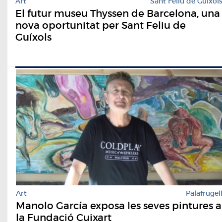
Art
Sant Feliu de Guíxol
El futur museu Thyssen de Barcelona, una
nova oportunitat per Sant Feliu de
Guíxols
Art
Palafrugel
Manolo García exposa les seves pintures a
la Fundació Cuixart