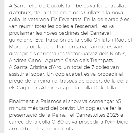
A Sant Feliu de Guíxols també es va fer el trasllat
d’atributs, de l’antiga colla dels Grillats a la nova
colla, la veterana Els Esventats. En la celebració es
van reunir totes les colles a l’escenari, i es va
proclamar les noves padrines del Carnaval
guixolenc, Eva Trabalón de la colla Grillats, i Raquel
Moreno, de la colla Tramuntana. També es van
distingir els carrossaires Víctor Gálvez dels Kintus,
Andrea Cano i Agustín Cano dels Trempats.
A Santa Cristina d'Aro, un total de 7 colles van
assistir al sopar. Un cop acabat es va procedir al
pregó de la reina i el traspàs de poders de la colla
els Caganers Alegres cap a la colla Dakidallà.
Finalment, a Palamós el show va començar 45
minuts més tard del previst. Un cop es va fer la
presentació de la Reina i el Carnestoltes 2025 a
càrrec de la colla G-80 es va procedir a l'exhibició
amb 26 colles participants.