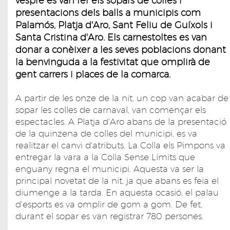
vespre es van fer els sopars de colles i
presentacions dels balls a municipis com
Palamós, Platja d'Aro, Sant Feliu de Guíxols i
Santa Cristina d'Aro. Els carnestoltes es van
donar a conèixer a les seves poblacions donant
la benvinguda a la festivitat que omplirà de
gent carrers i places de la comarca.
A partir de les onze de la nit, un cop van acabar de
sopar les colles de carnaval, van començar els
espectacles. A Platja d'Aro abans de la presentació
de la quinzena de colles del municipi, es va
realitzar el canvi d'atributs. La Colla els Pimpons va
entregar la vara a la Colla Sense Límits que
enguany regna el municipi. Aquesta va ser la
principal novetat de la nit, ja que abans es feia el
diumenge a la tarda. En aquesta ocasió, el palau
d'esports es va omplir de gom a gom. De fet,
durant el sopar es van registrar 780 persones.