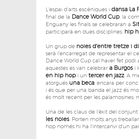
dansa
La 
L'espai d'arts escèniques i
Dance World Cup
final de la
, la co
Si
Enguany les finals se celebraran a
hip 
participarà en dues disciplines:
noies d'entre tretze i d
Un grup de
serà l'encarregat de representar el ce
Dance World Cup cal haver fet podi a 
a Burgos
aquestes es van celebrar
i 
en hip hop
tercer en jazz
i un
. A m
una beca
atorgués
, encara per conc
i és que per una banda el jazz és molt e
és molt recent per les palamosines: 
Una de les claus de l'èxit del conjun
les noies
. Porten molts anys treballan
hop només hi ha l'intercanvi d'un pa