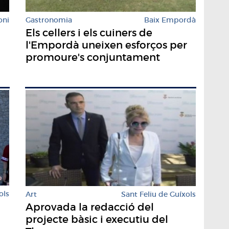
oni
Gastronomia
Baix Empordà
Els cellers i els cuiners de
l'Empordà uneixen esforços per
promoure's conjuntament
ols
Art
Sant Feliu de Guíxols
Aprovada la redacció del
projecte bàsic i executiu del