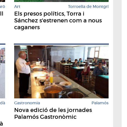
aró
Art
Torroella de Montgrí
ll
Els presos polítics, Torra i
Sánchez s'estrenen com a nous
caganers
rdà
Gastronomia
Palamós
Nova edició de les jornades
Palamós Gastronòmic
dà