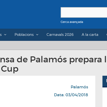
Cerca avançada
s
Poblacions
Carnavals 2026
A la carta
ansa de Palamós prepara l
 Cup
Palamós
Data: 03/04/2018