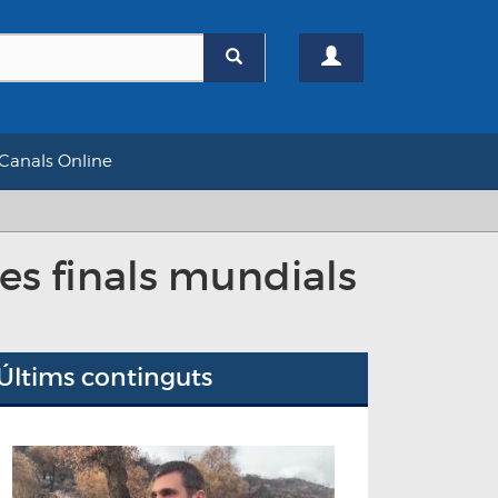
Canals Online
es finals mundials
Últims continguts