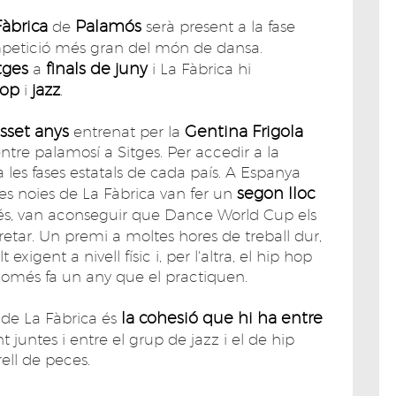
Fàbrica
Palamós
de
serà present a la fase
mpetició més gran del món de dansa.
tges
finals de juny
a
i La Fàbrica hi
hop
jazz
i
.
isset anys
Gentina Frigola
entrenat per la
ntre palamosí a Sitges. Per accedir a la
les fases estatals de cada país. A Espanya
segon lloc
les noies de La Fàbrica van fer un
és, van aconseguir que Dance World Cup els
retar. Un premi a moltes hores de treball dur,
xigent a nivell físic i, per l'altra, el hip hop
només fa un any que el practiquen.
la cohesió que hi ha entre
t de La Fàbrica és
t juntes i entre el grup de jazz i el de hip
rell de peces.