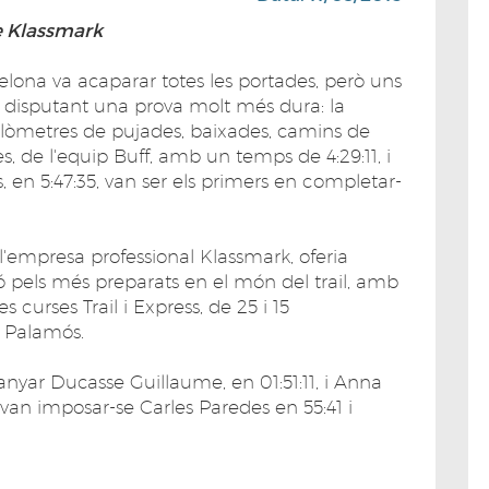
e Klassmark
ona va acaparar totes les portades, però uns
 disputant una prova molt més dura: la
uilòmetres de pujades, baixades, camins de
es, de l'equip Buff, amb un temps de 4:29:11, i
 en 5:47:35, van ser els primers en completar-
 l'empresa professional Klassmark, oferia
tó pels més preparats en el món del trail, amb
es curses Trail i Express, de 25 i 15
a Palamós.
anyar Ducasse Guillaume, en 01:51:11, i Anna
 van imposar-se Carles Paredes en 55:41 i