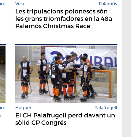
aró
Vela
Palamós
Les tripulacions poloneses són
les grans triomfadores en la 48a
Palamós Christmas Race
Hoquei
Palafrugell
aró
El CH Palafrugell perd davant un
a
sòlid CP Congrés