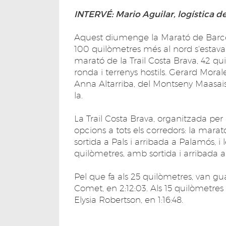
INTERVÉ: Mario Aguilar, logística d
Aquest diumenge la Marató de Barcel
100 quilòmetres més al nord s'estava
marató de la Trail Costa Brava, 42 q
ronda i terrenys hostils. Gerard Moral
Anna Altarriba, del Montseny Maasais,
la.
La Trail Costa Brava, organitzada per
opcions a tots els corredors: la mara
sortida a Pals i arribada a Palamós, i l
quilòmetres, amb sortida i arribada 
Pel que fa als 25 quilòmetres, van gu
Comet, en 2:12:03. Als 15 quilòmetres
Elysia Robertson, en 1:16:48.