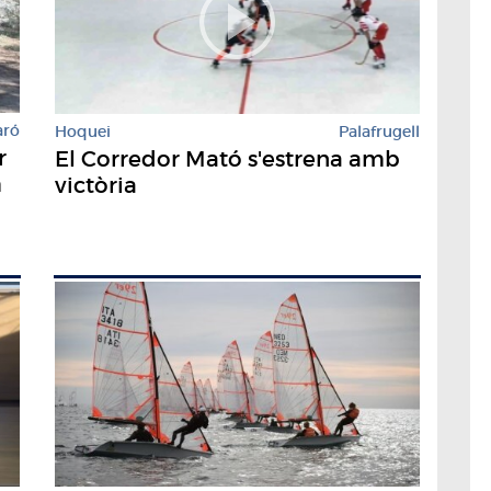
aró
Hoquei
Palafrugell
r
El Corredor Mató s'estrena amb
m
victòria