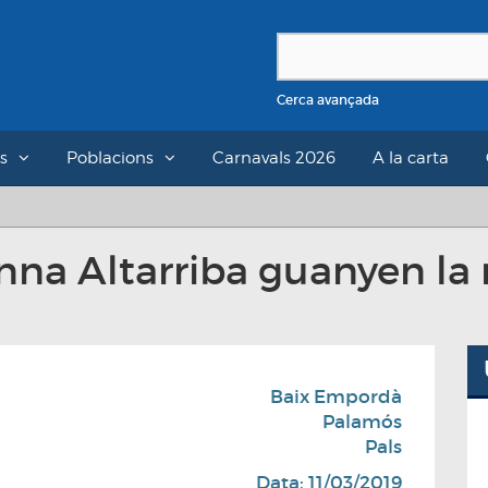
Cerca avançada
s
Poblacions
Carnavals 2026
A la carta
nna Altarriba guanyen la 
Baix Empordà
Palamós
Pals
Data: 11/03/2019