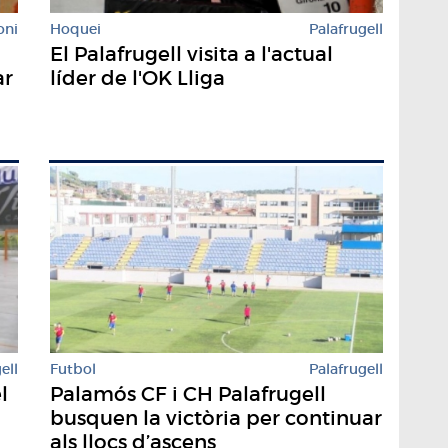
oni
Hoquei
Palafrugell
El Palafrugell visita a l'actual
ar
líder de l'OK Lliga
Futbol
Palafrugell
ell
Palamós CF i CH Palafrugell
l
busquen la victòria per continuar
als llocs d’ascens