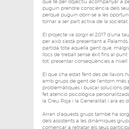
que té per objectiu acompanyar a per
puguin prendre consciència dels seus 
perquè puguin obrir-se a les oportunit
tornar a ser part activa de la societat
El projecte va sorgir el 2017 d'una t
per això s'està presentant a Palamós,
partida tota aquella gent que, malgr
llocs de treball sense èxit fins al pun
tot, presentar conseqüències a nivell 
El que s'ha estat fent des de llavors h
amb grups de gent de l'entorn més 
problemàtiques i buscar solucions d
fet atenció psicològica personalitza
la Creu Roja i la Generalitat i ara es d
Arran d'aquests grups també ha sorgit 
dels assistents a les dinàmiques grupa
començar a retratar els seus participa