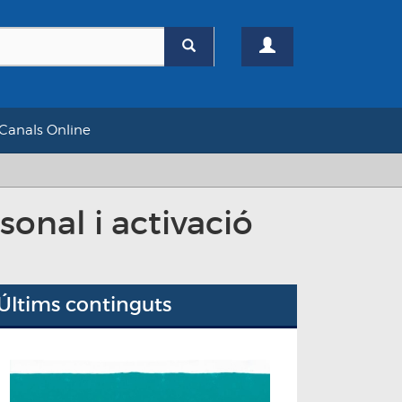
Canals Online
sonal i activació
Últims continguts