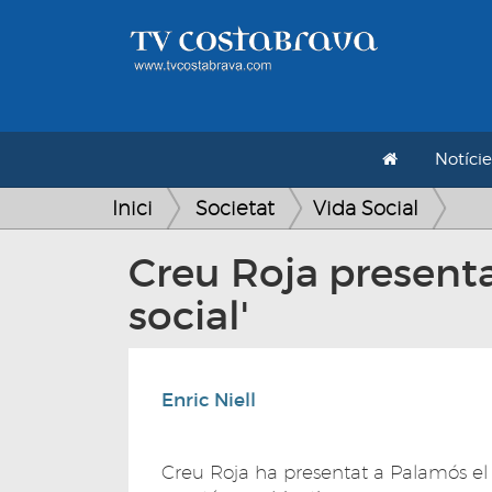
Notície
Inici
Societat
Vida Social
Creu Roja presenta 
social'
Enric Niell
Creu Roja ha presentat a Palamós el p