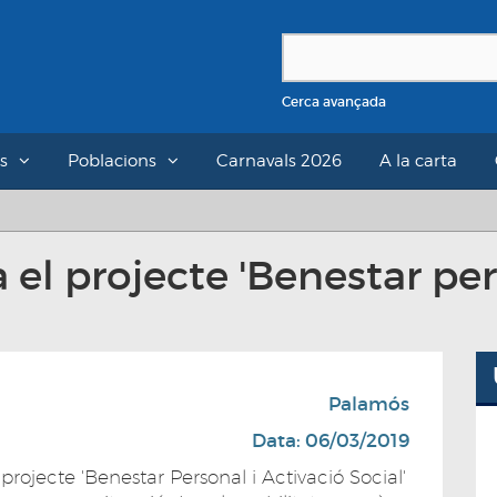
Cerca avançada
s
Poblacions
Carnavals 2026
A la carta
el projecte 'Benestar per
Palamós
Data: 06/03/2019
rojecte 'Benestar Personal i Activació Social'