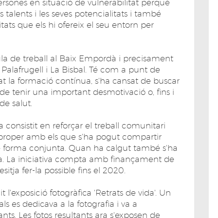
sones en situació de vulnerabilitat perquè
talents i les seves potencialitats i també
ats que els hi ofereix el seu entorn per
.
aula de treball al Baix Empordà i precisament
 Palafrugell i La Bisbal. Té com a punt de
at la formació contínua, s'ha cansat de buscar
t de tenir una important desmotivació o, fins i
de salut.
a consistit en reforçar el treball comunitari
proper amb els que s'ha pogut compartir
e forma conjunta. Quan ha calgut també s'ha
da. La iniciativa compta amb finançament de
esitja fer-la possible fins el 2020.
l'exposició fotogràfica 'Retrats de vida'. Un
ls es dedicava a la fotografia i va a
nts. Les fotos resultants ara s'exposen de