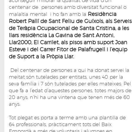
aconseguir millorar la qualitat de vida d’un
centenar de persones amb diversitat funcional o
Residència
malaltia mental i ho fan amb la
Robert Pallí de Sant Feliu de Guíxols, als Serveis
de Teràpia Ocupacional de Santa Cristina, a les
llars residència La Gavina de Sant Antoni,
Llar2000, El Carrilet, als pisos amb suport Joan
Esteve i del Carrer Fitor de Palafrugell i l’equip
de Suport a la Pròpia Llar.
Del centenar de persones a qui ha donat servei la
meitat són tutelades per entitats, unes 40 per la
seva família i 7 són tutelades per elles mateixes. Pel
que fa a l’edat d’aquestes persones, totes majors de
20 anys, n’hi ha una vintena que tenen més de 60
anys.
Tot plegat es porta a terme amb una plantilla de
64 professionals, pràcticament tots del Baix
Empordà a més de voluntaris i alumnes en