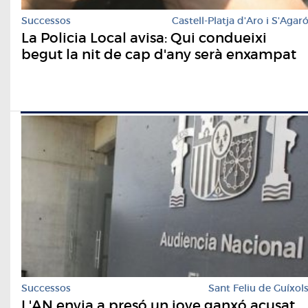
Successos
Castell-Platja d'Aro i S'Agar
La Policia Local avisa: Qui condueixi
begut la nit de cap d'any serà enxampat
Successos
Sant Feliu de Guíxol
L'AN envia a presó un jove ganxó acusat