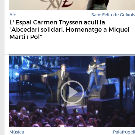
Art
Sant Feliu de Guíxol
L' Espai Carmen Thyssen acull la
"Abcedari solidari. Homenatge a Miquel
Martí i Pol"
Música
Palafrugel