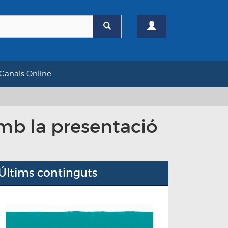
Canals Online
amb la presentació
Últims continguts