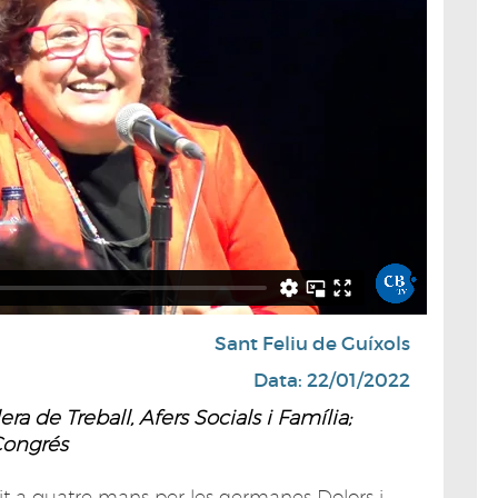
Sant Feliu de Guíxols
Data: 22/01/2022
ra de Treball, Afers Socials i Família;
Congrés
crit a quatre mans per les germanes Dolors i