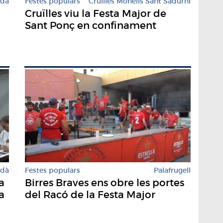
rdà
Festes populars
Cruïlles Monells Sant Sadurní
Cruïlles viu la Festa Major de
Sant Ponç en confinament
rdà
Festes populars
Palafrugell
a
Birres Braves ens obre les portes
a
del Racó de la Festa Major