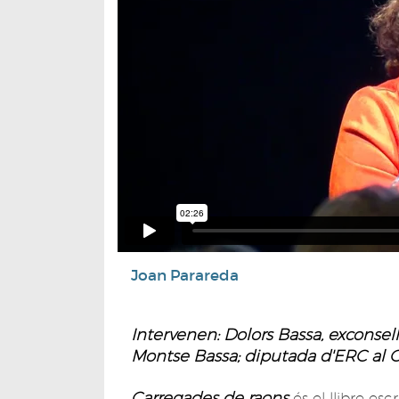
Joan Parareda
Intervenen: Dolors Bassa, exconselle
Montse Bassa; diputada d'ERC al 
Carregades de raons
és el llibre es