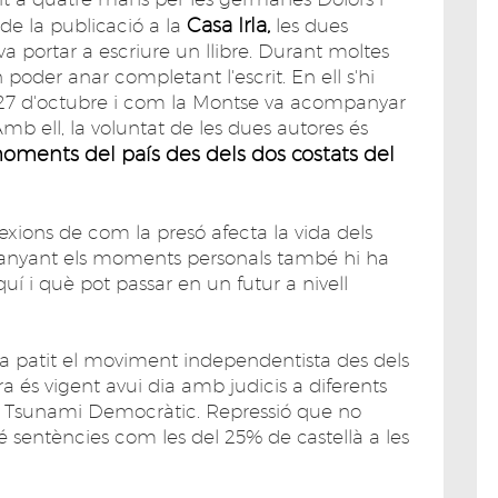
Casa Irla,
de la publicació a la
les dues
va portar a escriure un llibre. Durant moltes
n poder anar completant l'escrit. En ell s'hi
 27 d'octubre i com la Montse va acompanyar
Amb ell, la voluntat de les dues autores és
oments del país des dels dos costats del
lexions de com la presó afecta la vida dels
mpanyant els moments personals també hi ha
quí i què pot passar en un futur a nivell
ha patit el moviment independentista des dels
a és vigent avui dia amb judicis a diferents
l Tsunami Democràtic. Repressió que no
 sentències com les del 25% de castellà a les