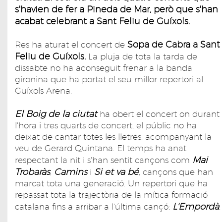
s'havien de fer a Pineda de Mar, però que s'han
acabat celebrant a Sant Feliu de Guíxols.
Sopa de Cabra a Sant
Res ha aturat el concert de
Feliu de Guíxols.
La pluja de tota la tarda de
dissabte no ha aconseguit frenar a la banda
gironina que ha portat el seu millor repertori al
Guíxols Arena.
El Boig de la ciutat
ha obert el concert on durant
l'hora i tres quarts de concert, el públic no ha
deixat de cantar totes les lletres, acompanyant la
veu de Gerard Quintana. El temps ha anat
Mai
respectant la nit i s'han sentit cançons com
Trobaràs
Camins
Si et va bé
,
i
, cançons que han
marcat tota una generació. Un repertori que ha
repassat tota la trajectòria de la mítica formació
L'Empordà
catalana fins a arribar a l'última cançó:
.