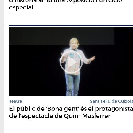
d’història amb una exposició i un cicle
especial
Teatre
Sant Feliu de Guíxol
El públic de 'Bona gent' és el protagonist
de l'espectacle de Quim Masferrer