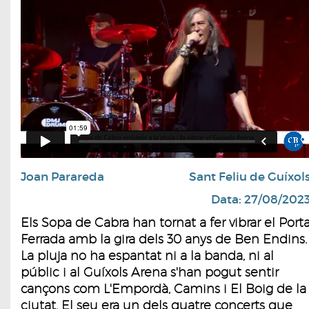
Joan Parareda
Sant Feliu de Guíxol
Data: 27/08/202
Els Sopa de Cabra han tornat a fer vibrar el Port
Ferrada amb la gira dels 30 anys de Ben Endins.
La pluja no ha espantat ni a la banda, ni al
públic i al Guíxols Arena s'han pogut sentir
cançons com L'Empordà, Camins i El Boig de la
ciutat. El seu era un dels quatre concerts que