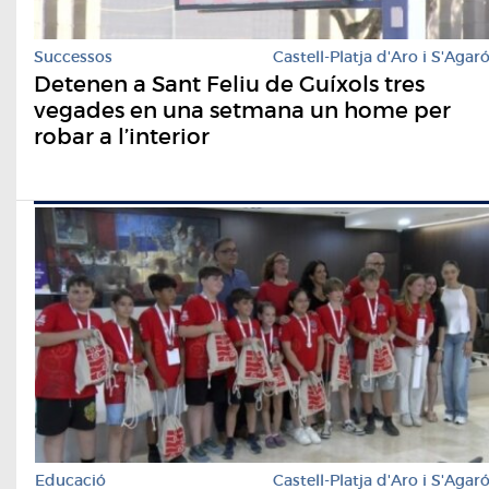
Successos
Castell-Platja d'Aro i S'Agar
Detenen a Sant Feliu de Guíxols tres
vegades en una setmana un home per
robar a l’interior
Educació
Castell-Platja d'Aro i S'Agar