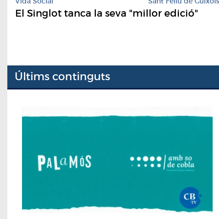
Vida Social
Sant Feliu de Guíxol
El Singlot tanca la seva "millor edició"
Últims continguts