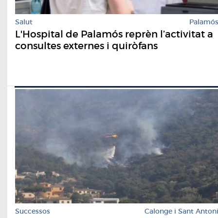
Salut
Palamó
L'Hospital de Palamós reprèn l’activitat a
consultes externes i quiròfans
Successos
Calonge i Sant Anton