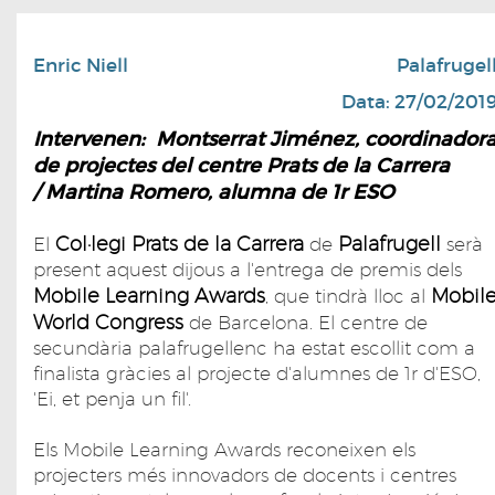
Enric Niell
Palafrugel
Data: 27/02/201
Intervenen: Montserrat Jiménez, coordinador
de projectes del centre Prats de la Carrera
/ Martina Romero, alumna de 1r ESO
Col·legi Prats de la Carrera
Palafrugell
El
de
serà
present aquest dijous a l'entrega de premis dels
Mobile Learning Awards
Mobil
, que tindrà lloc al
World Congress
de Barcelona. El centre de
secundària palafrugellenc ha estat escollit com a
finalista gràcies al projecte d'alumnes de 1r d'ESO,
'Ei, et penja un fil'.
Els Mobile Learning Awards reconeixen els
projecters més innovadors de docents i centres