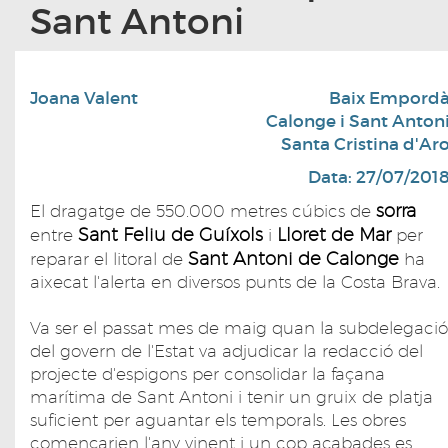
Sant Antoni
Joana Valent
Baix Empord
Calonge i Sant Anton
Santa Cristina d'Ar
Data: 27/07/201
sorra
El dragatge de 550.000 metres cúbics de
Sant Feliu de Guíxols
Lloret de Mar
entre
i
per
Sant Antoni de Calonge
reparar el litoral de
ha
aixecat l'alerta en diversos punts de la Costa Brava.
Va ser el passat mes de maig quan la subdelegació
del govern de l'Estat va adjudicar la redacció del
projecte d'espigons per consolidar la façana
marítima de Sant Antoni i tenir un gruix de platja
suficient per aguantar els temporals. Les obres
començarien l'any vinent i un cop acabades es