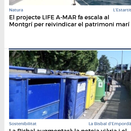
Natura
L'Estarti
El projecte LIFE A-MAR fa escala al
Montgrí per reivindicar el patrimoni marí
Sostenibilitat
La Bisbal d'Empord
La Bisbal augmentarà la neteja viària i el