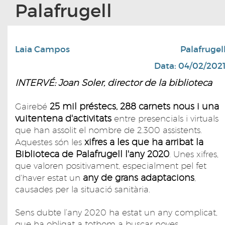
Palafrugell
Laia Campos
Palafrugel
Data: 04/02/202
INTERVÉ: ​Joan Soler, director de la biblioteca
25 mil préstecs, 288 carnets nous i una
Gairebé
vuitentena d'activitats
entre presencials i virtuals
que han assolit el nombre de 2.300 assistents.
xifres a les que ha arribat la
Aquestes són les
Biblioteca de Palafrugell l'any 2020
. Unes xifres,
que valoren positivament, especialment pel fet
any de grans adaptacions
d'haver estat un
,
causades per la situació sanitària.
Sens dubte l’any 2020 ha estat un any complicat,
que ha obligat a tothom a buscar noves